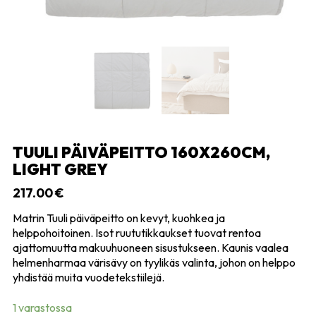
TUULI PÄIVÄPEITTO 160X260CM,
LIGHT GREY
217.00
€
Matrin Tuuli päiväpeitto on kevyt, kuohkea ja
helppohoitoinen. Isot ruututikkaukset tuovat rentoa
ajattomuutta makuuhuoneen sisustukseen. Kaunis vaalea
helmenharmaa värisävy on tyylikäs valinta, johon on helppo
yhdistää muita vuodetekstiilejä.
1 varastossa