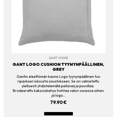
GANT HOME
GANT LOGO CUSHION TYYNYNPÄÄLLINEN,
GREY
Gantin eleettömän kaunis Logo tyynynpäällinen tuo
ripauksen luksusta sisustukseen. Se on valmistettu
ylellisesti yhdistelemällä pellavaa ja puuvillaa.
Brodeerattu kaksoiskehys hohtaa valon osuessa siihen
ja logo…
79.90
€
LISÄÄ OSTOSKORIIN