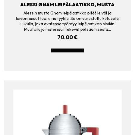
ALESSI GNAM LEIPÄLAATIKKO, MUSTA
Alessin musta Gnam leipälaatikko pitää leivät ja
leivonnaiset tuoreina tyylillä. Se on varustettu kätevällä
luukulla, joka avatessa työntyy leipälaatikon sisään.
Muotoilu ja materiaali tekevät putsaamisesta…
70.00
€
LISÄÄ OSTOSKORIIN