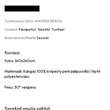
Tuuli
Lisää ostoskoriin
päiväpeitto
160x260cm,
Tuotetunnus (SKU):
M/4741591383016
light
grey
Osastot:
Päiväpeitot
,
Tekstiilit
,
Tuotteet
määrä
Avainsana tuotteelle
Sesonki
Kuvaus
Koko: 160x260cm
Materiaali: Kangas 100% kivipesty perkaalipuuvilla | täyte
polyesterivanu
Pesu: 30° vesipesu
Saatat myös pitää...