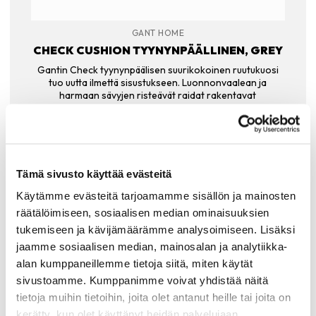
GANT HOME
CHECK CUSHION TYYNYNPÄÄLLINEN, GREY
Gantin Check tyynynpäälisen suurikokoinen ruutukuosi
tuo uutta ilmettä sisustukseen. Luonnonvaalean ja
harmaan sävyjen risteävät raidat rakentavat
mielenkiintoisen kokonaisuuden. Check tyynynpäällinen
on valmistettu parhaista luonnonmateriaaleista:
merinovillan…
89.90
€
Tämä sivusto käyttää evästeitä
LISÄÄ OSTOSKORIIN
Käytämme evästeitä tarjoamamme sisällön ja mainosten
räätälöimiseen, sosiaalisen median ominaisuuksien
tukemiseen ja kävijämäärämme analysoimiseen. Lisäksi
jaamme sosiaalisen median, mainosalan ja analytiikka-
alan kumppaneillemme tietoja siitä, miten käytät
Tutustu myös
sivustoamme. Kumppanimme voivat yhdistää näitä
tietoja muihin tietoihin, joita olet antanut heille tai joita on
kerätty, kun olet käyttänyt heidän palvelujaan.