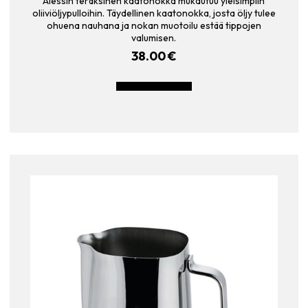
Alessin teräksinen kaatonokka mukautuu yleisimpiin
oliiviöljypulloihin. Täydellinen kaatonokka, josta öljy tulee
ohuena nauhana ja nokan muotoilu estää tippojen
valumisen.
38.00
€
LISÄÄ OSTOSKORIIN