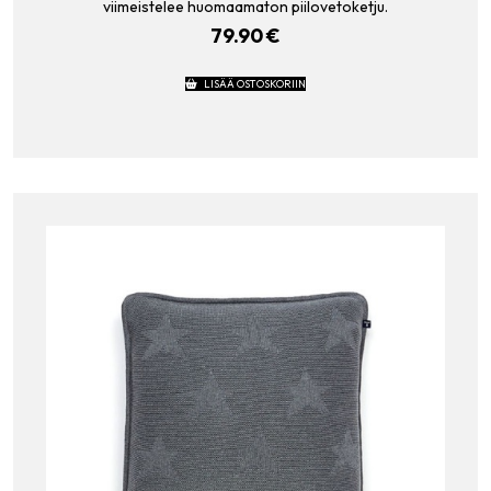
viimeistelee huomaamaton piilovetoketju.
79.90
€
LISÄÄ OSTOSKORIIN