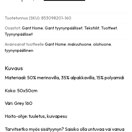
cushion
tyynynpäällinen,
grey
Tuotetunnus (SKU):
853098201-160
määrä
Osastot:
Gant Home
,
Gant tyynynpäälliset
,
Tekstiilit
,
Tuotteet
,
Tyynynpäälliset
Avainsanat tuotteelle
Gant Home
,
makuuhuone
,
olohuone
,
tyynynpäällinen
Kuvaus
Materiaali: 50% merinovilla, 35% alpakkavilla, 15% polyamidi
Koko: 50x50cm
Väri: Grey 160
Hoito-ohje: tuuletus, kuivapesu
Tarvitsetko myös sisätyynyn? Saisiko olla
untuvaa
vai
vanua