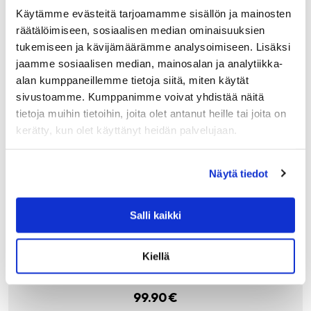
Käytämme evästeitä tarjoamamme sisällön ja mainosten
räätälöimiseen, sosiaalisen median ominaisuuksien
tukemiseen ja kävijämäärämme analysoimiseen. Lisäksi
jaamme sosiaalisen median, mainosalan ja analytiikka-
alan kumppaneillemme tietoja siitä, miten käytät
sivustoamme. Kumppanimme voivat yhdistää näitä
tietoja muihin tietoihin, joita olet antanut heille tai joita on
kerätty, kun olet käyttänyt heidän palvelujaan.
Näytä tiedot
GANT HOME
GANT BIG STAR KNIT TYYNYNPÄÄLLINEN, PI
STAGE
Salli kaikki
Originaali Gantin Big star tähtityyny harvinaisena
pistaasin vihreänä. Tyynynpäällinen on vahvaa
puuvillaneulosta, joka säilyttää hyvin muotonsa käytössä.
Kiellä
Reunoja kiertää tere, jossa on valkoinen raita.
Tummansininen…
99.90
€