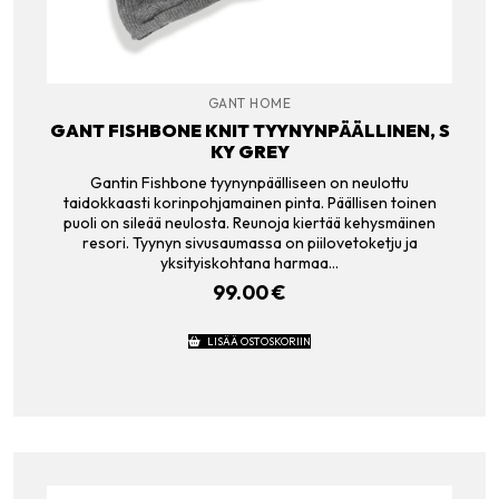
GANT HOME
GANT FISHBONE KNIT TYYNYNPÄÄLLINEN, S
KY GREY
Gantin Fishbone tyynynpäälliseen on neulottu
taidokkaasti korinpohjamainen pinta. Päällisen toinen
puoli on sileää neulosta. Reunoja kiertää kehysmäinen
resori. Tyynyn sivusaumassa on piilovetoketju ja
yksityiskohtana harmaa…
99.00
€
LISÄÄ OSTOSKORIIN