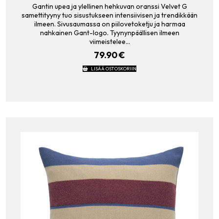
Gantin upea ja ylellinen hehkuvan oranssi Velvet G
samettityyny tuo sisustukseen intensiivisen ja trendikkään
ilmeen. Sivusaumassa on piilovetoketju ja harmaa
nahkainen Gant-logo. Tyynynpäällisen ilmeen
viimeistelee…
79.90
€
LISÄÄ OSTOSKORIIN