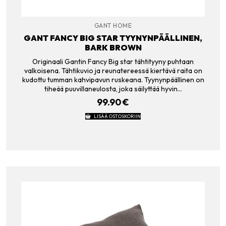
GANT HOME
GANT FANCY BIG STAR TYYNYNPÄÄLLINEN,
BARK BROWN
Originaali Gantin Fancy Big star tähtityyny puhtaan
valkoisena. Tähtikuvio ja reunatereessä kiertävä raita on
kudottu tumman kahvipavun ruskeana. Tyynynpäällinen on
tiheää puuvillaneulosta, joka säilyttää hyvin…
99.90
€
LISÄÄ OSTOSKORIIN