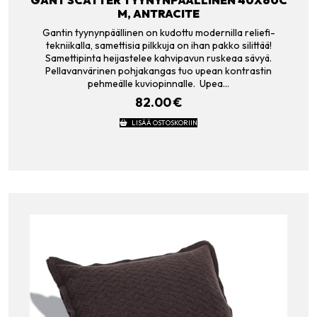
M, ANTRACITE
Gantin tyynynpäällinen on kudottu modernilla reliefi-
tekniikalla, samettisia pilkkuja on ihan pakko silittää!
Samettipinta heijastelee kahvipavun ruskeaa sävyä.
Pellavanvärinen pohjakangas tuo upean kontrastin
pehmeälle kuviopinnalle. Upea…
82.00
€
LISÄÄ OSTOSKORIIN