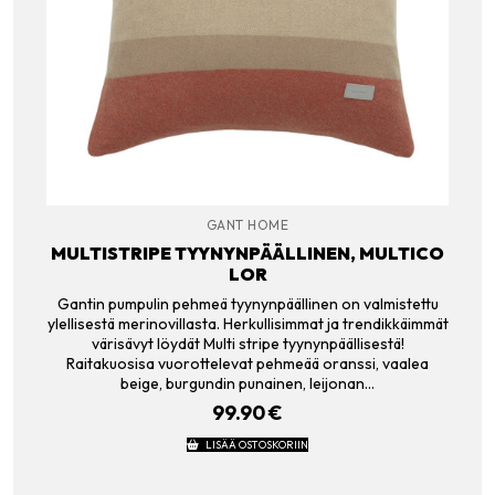
GANT HOME
MULTISTRIPE TYYNYNPÄÄLLINEN, MULTICO
LOR
Gantin pumpulin pehmeä tyynynpäällinen on valmistettu
ylellisestä merinovillasta. Herkullisimmat ja trendikkäimmät
värisävyt löydät Multi stripe tyynynpäällisestä!
Raitakuosisa vuorottelevat pehmeää oranssi, vaalea
beige, burgundin punainen, leijonan…
99.90
€
LISÄÄ OSTOSKORIIN