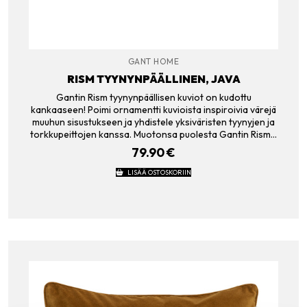
GANT HOME
RISM TYYNYNPÄÄLLINEN, JAVA
Gantin Rism tyynynpäällisen kuviot on kudottu
kankaaseen! Poimi ornamentti kuvioista inspiroivia värejä
muuhun sisustukseen ja yhdistele yksiväristen tyynyjen ja
torkkupeittojen kanssa. Muotonsa puolesta Gantin Rism…
79.90
€
LISÄÄ OSTOSKORIIN