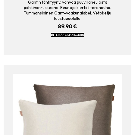
Gantin tähtityyny, vahvaa puuvillaneulosta
pähkinänruskeana. Reunoja kiertää terenauha.
Tummansininen Gant-vaakunalabel. Vetoketju
taustapuolella.
89.90
€
LISÄÄ OSTOSKORIIN