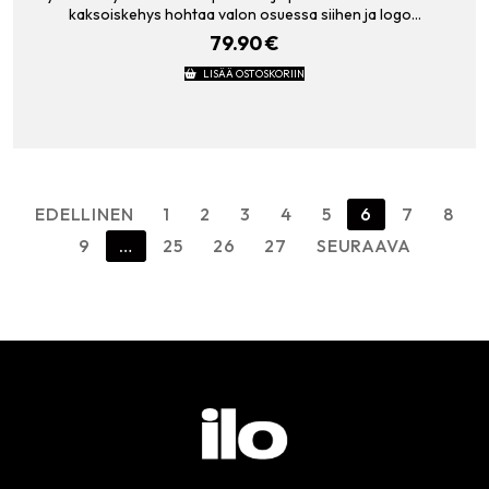
kaksoiskehys hohtaa valon osuessa siihen ja logo…
79.90
€
LISÄÄ OSTOSKORIIN
Artikkelien
EDELLINEN
1
2
3
4
5
6
7
8
sivutus
9
…
25
26
27
SEURAAVA