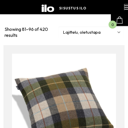
Hyppää
sisältöön
SISUSTUS ILO
0
Showing 81–96 of 420
results