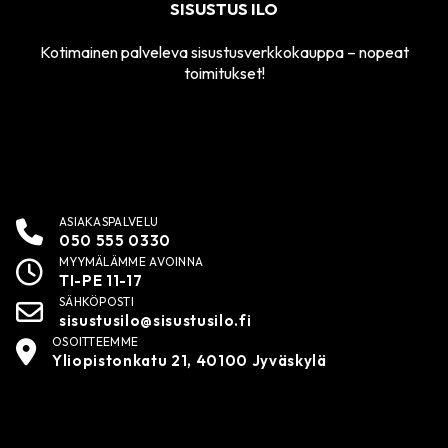
SISUSTUS ILO
Kotimainen palveleva sisustusverkkokauppa – nopeat
toimitukset!
ASIAKASPALVELU
050 555 0330
MYYMÄLÄMME AVOINNA
TI-PE 11-17
SÄHKÖPOSTI
sisustusilo@sisustusilo.fi
OSOITTEEMME
Yliopistonkatu 21, 40100 Jyväskylä