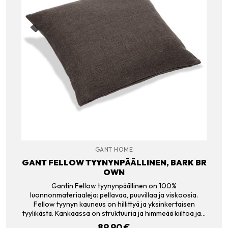
GANT HOME
GANT FELLOW TYYNYNPÄÄLLINEN, BARK BR
OWN
Gantin Fellow tyynynpäällinen on 100%
luonnonmateriaaleja: pellavaa, puuvillaa ja viskoosia.
Fellow tyynyn kauneus on hillittyä ja yksinkertaisen
tyylikästä. Kankaassa on struktuuria ja himmeää kiiltoa ja…
89.90
€