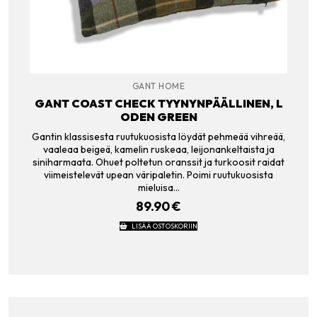
GANT HOME
GANT COAST CHECK TYYNYNPÄÄLLINEN, L
ODEN GREEN
Gantin klassisesta ruutukuosista löydät pehmeää vihreää,
vaaleaa beigeä, kamelin ruskeaa, leijonankeltaista ja
siniharmaata. Ohuet poltetun oranssit ja turkoosit raidat
viimeistelevät upean väripaletin. Poimi ruutukuosista
mieluisa…
89.90
€
LISÄÄ OSTOSKORIIN