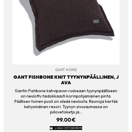
GANT HOME
GANT FISHBONE KNIT TYYNYNPÄÄLLINEN, J
AVA
Gantin Fishbone kahvipavun ruskeaan tyynynpäälliseen
on neulottu taidokkaasti korinpohjamainen pinta.
Päällisen toinen puoli on sileää neulosta. Reunoja kiertää
kehysmäinen resori. Tyynyn sivusaumassa on
piilovetoketju ja…
99.00
€
LISÄÄ OSTOSKORIIN