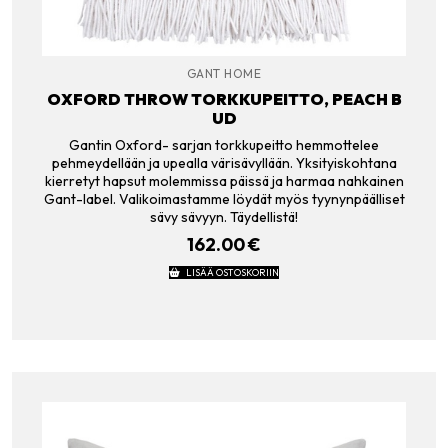
GANT HOME
OXFORD THROW TORKKUPEITTO, PEACH B
UD
Gantin Oxford- sarjan torkkupeitto hemmottelee
pehmeydellään ja upealla värisävyllään. Yksityiskohtana
kierretyt hapsut molemmissa päissä ja harmaa nahkainen
Gant-label. Valikoimastamme löydät myös tyynynpäälliset
sävy sävyyn. Täydellistä!
162.00
€
LISÄÄ OSTOSKORIIN