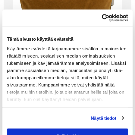
Tämä sivusto käyttää evästeitä
Käytämme evästeitä tarjoamamme sisällön ja mainosten
räätälöimiseen, sosiaalisen median ominaisuuksien
tukemiseen ja kävijämäärämme analysoimiseen. Lisäksi
jaamme sosiaalisen median, mainosalan ja analytiikka-
alan kumppaneillemme tietoja siitä, miten käytät
sivustoamme. Kumppanimme voivat yhdistää näitä
tietoja muihin tietoihin, joita olet antanut heille tai joita on
GANT HOME
kerätty, kun olet käyttänyt heidän palvelujaan.
GANT VELVET G TYYNYNPÄÄLLINEN 50X50
CM, SUEDE BROWN
Gantin ylellinen Velvet G samettityyny hehkuu tämän
Näytä tiedot
hetken trendikkäimmässä sävyssä. Sivusaumassa on
piilovetoketju ja harmaa nahkainen Gant-logo.
Tyynynpäällisen ilmeen viimeistelee klassinen Gant-