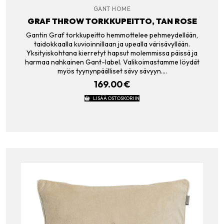
GANT HOME
GRAF THROW TORKKUPEITTO, TAN ROSE
Gantin Graf torkkupeitto hemmottelee pehmeydellään,
taidokkaalla kuvioinnillaan ja upealla värisävyllään.
Yksityiskohtana kierretyt hapsut molemmissa päissä ja
harmaa nahkainen Gant-label. Valikoimastamme löydät
myös tyynynpäälliset sävy sävyyn.…
169.00
€
LISÄÄ OSTOSKORIIN