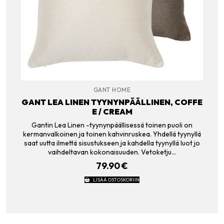
GANT HOME
GANT LEA LINEN TYYNYNPÄÄLLINEN, COFFE
E / CREAM
Gantin Lea Linen -tyynynpäällisessä toinen puoli on
kermanvalkoinen ja toinen kahvinruskea. Yhdellä tyynyllä
saat uutta ilmettä sisustukseen ja kahdella tyynyllä luot jo
vaihdeltavan kokonaisuuden. Vetoketju…
79.90
€
LISÄÄ OSTOSKORIIN