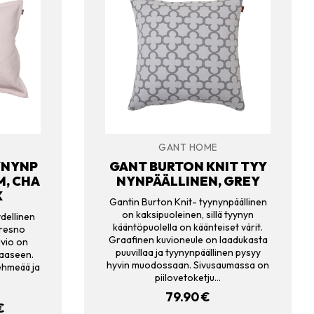
GANT HOME
YNYNP
GANT BURTON KNIT TYY
M, CHA
NYNPÄÄLLINEN, GREY
K
Gantin Burton Knit- tyynynpäällinen
on kaksipuoleinen, sillä tyynyn
dellinen
kääntöpuolella on käänteiset värit.
Fresno
Graafinen kuvioneule on laadukasta
uvio on
puuvillaa ja tyynynpäällinen pysyy
aaseen.
hyvin muodossaan. Sivusaumassa on
ehmeää ja
piilovetoketju…
.
79.90
€
ERÄINEN
€
NYKYINEN