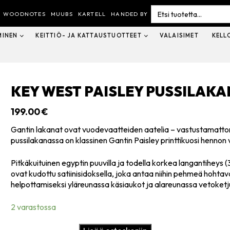
Search
for:
WOODNOTES
MUUBS
KARTELL
HANDED BY
MINEN
KEITTIÖ- JA KATTAUSTUOTTEET
VALAISIMET
KELL
KEY WEST PAISLEY PUSSILAKA
199.00
€
Gantin lakanat ovat vuodevaatteiden aatelia – vastustamattom
pussilakanassa on klassinen Gantin Paisley printtikuosi hennon
Pitkäkuituinen egyptin puuvilla ja todella korkea langantihey
ovat kudottu satiinisidoksella, joka antaa niihin pehmeä hohta
helpottamiseksi yläreunassa käsiaukot ja alareunassa vetoketj
2 varastossa
Key