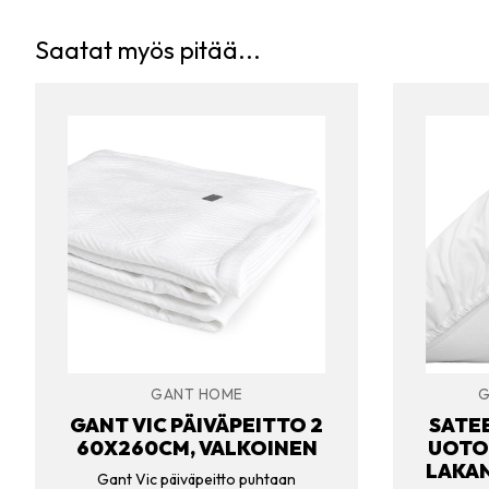
Saatat myös pitää...
GANT HOME
G
GANT VIC PÄIVÄPEITTO 2
SATEE
60X260CM, VALKOINEN
UOTO
LAKAN
Gant Vic päiväpeitto puhtaan