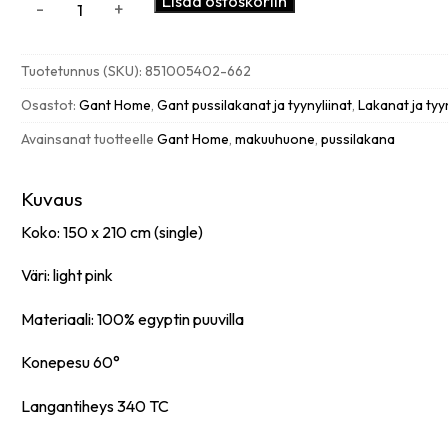
Lisää ostoskoriin
-
+
West
Paisley
pussilakana,
Tuotetunnus (SKU):
851005402-662
light
pink
Osastot:
Gant Home
,
Gant pussilakanat ja tyynyliinat
,
Lakanat ja tyy
määrä
Avainsanat tuotteelle
Gant Home
,
makuuhuone
,
pussilakana
Kuvaus
Koko: 150 x 210 cm (single)
Väri: light pink
Materiaali: 100% egyptin puuvilla
Konepesu 60°
Langantiheys 340 TC