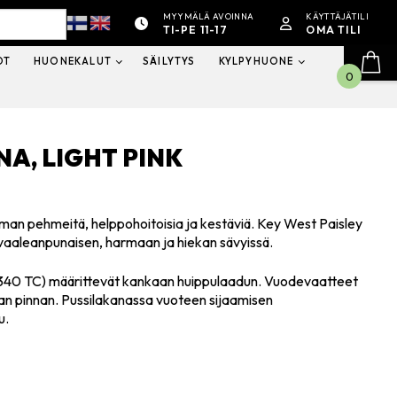
MYYMÄLÄ AVOINNA
KÄYTTÄJÄTILI
TI-PE 11-17
OMA TILI
OT
HUONEKALUT
SÄILYTYS
KYLPYHUONE
0
NA, LIGHT PINK
an pehmeitä, helppohoitoisia ja kestäviä. Key West Paisley
 vaaleanpunaisen, harmaan ja hiekan sävyissä.
s (340 TC) määrittevät kankaan huippulaadun. Vuodevaatteet
van pinnan. Pussilakanassa vuoteen sijaamisen
u.