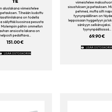
TE
viimeistelee makuuhuo
sisustuksen ja petauksen. Mi
n aluslakana viimeistelee
pehmeä, mutta silti na
n petauksen. Tiheään kudottu
tyynynpäällinen on täyde
lasatiinilakana on todella
leppoisaan hyggeilyyn ja luk
ja säilyttää kuosinsa pesusta
sänkyyn selkänojaksi. 
. Molempiin päihin ommellun
tyynynpäällisissä…
auhan ansiosta lakana on
helposti pedattava…
69.90
€
151.00
€
LISÄÄ OSTOSKORII
LISÄÄ OSTOSKORIIN