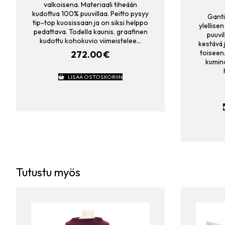
valkoisena. Materiaali tiheään
kudottua 100% puuvillaa. Peitto pysyy
Ganti
tip-top kuosissaan ja on siksi helppo
ylellise
pedattava. Todella kaunis, graafinen
puuvil
kudottu kohokuvio viimeistelee…
kestävä 
toiseen
272.00
€
kumin
LISÄÄ OSTOSKORIIN
Tutustu myös