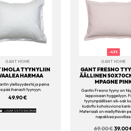
-43%
GANT HOME
GANT HOME
 IMOLA TYYNYLIIN
GANT FRESNO TY
 VAALEA HARMAA
ÄÄLLINEN 50X70C
MPAGNE PIN
ntin ylellisyydestä ja paina
alla pää ihanasti tyynyyn.
Gantin Fresno tyyny on täy
leppoisaan hyggeilyyn. 
49.90
€
tyynynpäällisen sik-sak k
kudottu kohokuviona kank
LISÄÄ OSTOSKORIIN
Materiaali on miellyttävän p
napakkaa puuvillaa
69.00
€
ALKUP
39.00