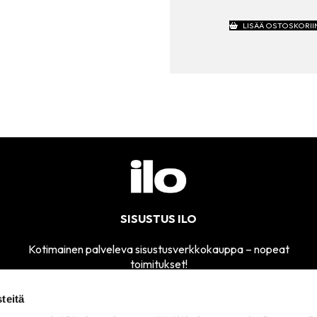
HINTA
OLI:
LISÄÄ OSTOSKORII
69.00 
SISUSTUS ILO
Kotimainen palveleva sisustusverkkokauppa – nopeat
toimitukset!
teitä