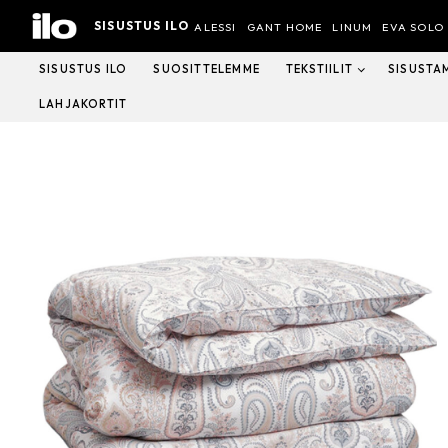
Hyppää
SISUSTUS ILO
sisältöön
ALESSI
GANT HOME
LINUM
EVA SOLO
SISUSTUS ILO
SUOSITTELEMME
TEKSTIILIT
SISUSTA
LAHJAKORTIT