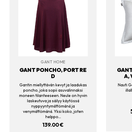
GANT HOME
GANT PONCHO, PORT RE
GANT
D
A,
Gantin miellyttävän kevyt ja laadukas
Nauti Ga
poncho, joka sopii asuvalinnaksi
ill
moneen tilanteeseen. Neule on hyvin
laskeutuva ja säilyy käytössä
nyppyyntymättömänä ja
venymättömänä. Yksi koko, joten
helppo…
139.00
€