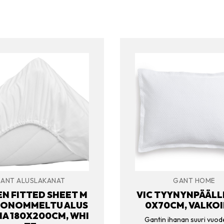
ANT ALUSLAKANAT
GANT HOME
N FITTED SHEET M
VIC TYYNYNPÄÄLL
ONOMMELTU ALUS
0X70CM, VALKO
A 180X200CM, WHI
Gantin ihanan suuri vuod