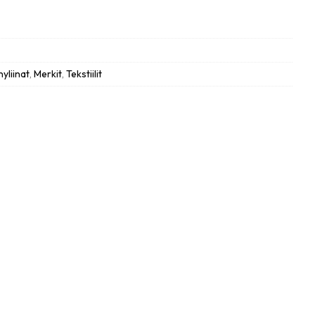
nyliinat
,
Merkit
,
Tekstiilit