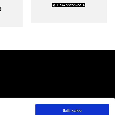
HINTA
LISÄÄ OSTOSKORIIN
ON:
N
€.
39.00 €.
Salli kaikki