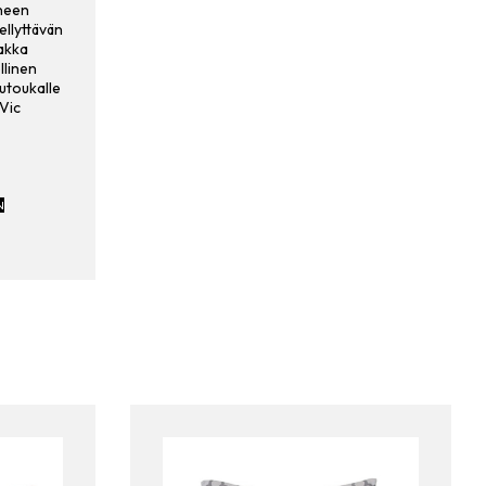
neen
ellyttävän
pakka
llinen
utoukalle
Vic
N