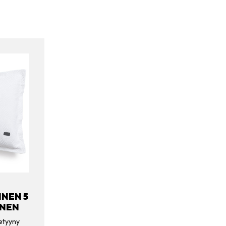
INEN 5
INEN
etyyny