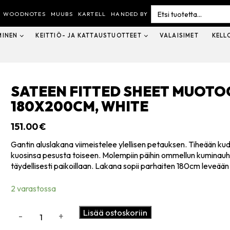
Search
for:
WOODNOTES
MUUBS
KARTELL
HANDED BY
MINEN
KEITTIÖ- JA KATTAUSTUOTTEET
VALAISIMET
KELL
SATEEN FITTED SHEET MUOT
180X200CM, WHITE
151.00
€
Gantin aluslakana viimeistelee ylellisen petauksen. Tiheään kudo
kuosinsa pesusta toiseen. Molempiin päihin ommellun kuminauh
täydellisesti paikoillaan. Lakana sopii parhaiten 180cm leveään
2 varastossa
Sateen
Lisää ostoskoriin
-
+
fitted