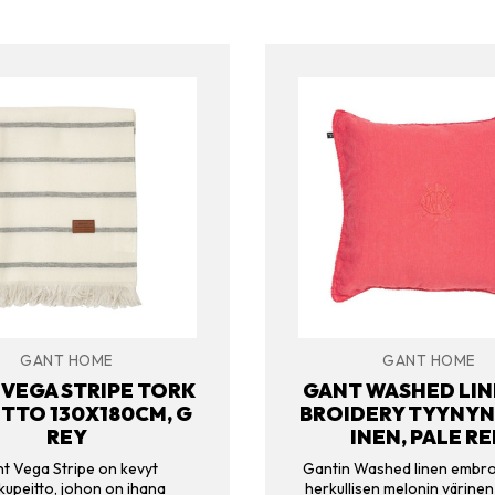
GANT HOME
GANT HOME
VEGA STRIPE TORK
GANT WASHED LIN
ITTO 130X180CM, G
BROIDERY TYYNYN
REY
INEN, PALE R
t Vega Stripe on kevyt
Gantin Washed linen embro
kupeitto, johon on ihana
herkullisen melonin värinen