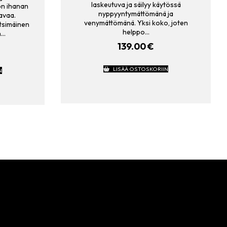
laskeutuva ja säilyy käytössä
on ihanan
nyppyyntymättömänä ja
avaa.
venymättömänä. Yksi koko, joten
itsimäinen
helppo…
n…
139.00
€
LISÄÄ OSTOSKORIIN
N