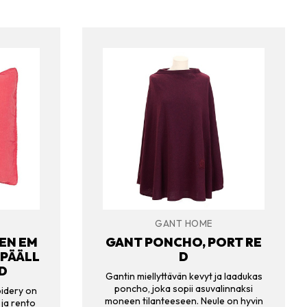
GANT HOME
EN EM
GANT PONCHO, PORT RE
PÄÄLL
D
ED
Gantin miellyttävän kevyt ja laadukas
poncho, joka sopii asuvalinnaksi
idery on
moneen tilanteeseen. Neule on hyvin
 ja rento