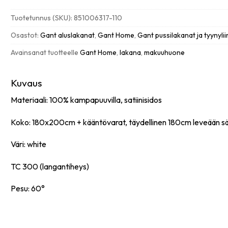
sheet
muotoonommeltu
Tuotetunnus (SKU):
851006317-110
aluslakana
180x200cm,
Osastot:
Gant aluslakanat
,
Gant Home
,
Gant pussilakanat ja tyynylii
white
Avainsanat tuotteelle
Gant Home
,
lakana
,
makuuhuone
määrä
Kuvaus
Materiaali: 100% kampapuuvilla, satiinisidos
Koko: 180x200cm + kääntövarat, täydellinen 180cm leveään s
Väri: white
TC 300 (langantiheys)
Pesu: 60°