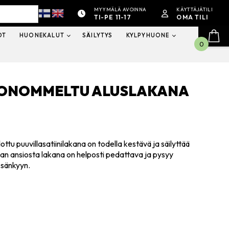
MYYMÄLÄ AVOINNA
KÄYTTÄJÄTILI
TI-PE 11-17
OMA TILI
OT
HUONEKALUT
SÄILYTYS
KYLPYHUONE
0
OONOMMELTU ALUSLAKANA
ttu puuvillasatiinilakana on todella kestävä ja säilyttää
an ansiosta lakana on helposti pedattava ja pysyy
 sänkyyn.