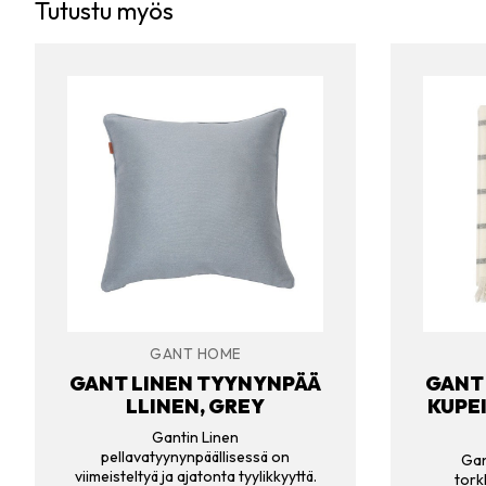
Tutustu myös
GANT HOME
GANT LINEN TYYNYNPÄÄ
GANT 
LLINEN, GREY
KUPE
Gantin Linen
pellavatyynynpäällisessä on
Gan
viimeisteltyä ja ajatonta tyylikkyyttä.
tork