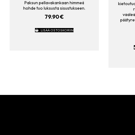
Paksun pellavakankaan himmeä
kietoutu
hohde tuo luksusta sisustukseen.
r
vaalea
79.90
€
päätyre
LISÄÄ OSTOSKORIIN