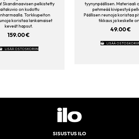
a! Skandinaavisen pelkistetty
tyynynpäällisen. Materiaali 
aitakuvio on kudottu
pehmeää kivipestyä pell
nharmaalla. Torkkupeiton
Päällisen reunoja koristaa p
unoja koristaa lankamaiset
tikkaus ja keskelle o
keveät hapsut.
49.00
€
159.00
€
LISÄÄ OSTOSKORII
LISÄÄ OSTOSKORIIN
SISUSTUS ILO