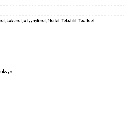
nat
,
Lakanat ja tyynyliinat
,
Merkit
,
Tekstiilit
,
Tuotteet
änkyyn