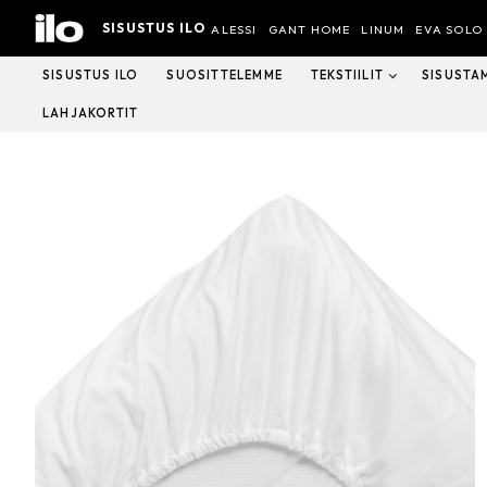
Hyppää
SISUSTUS ILO
sisältöön
ALESSI
GANT HOME
LINUM
EVA SOLO
SISUSTUS ILO
SUOSITTELEMME
TEKSTIILIT
SISUSTA
LAHJAKORTIT