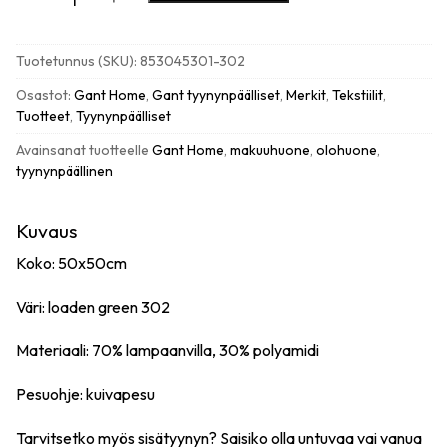
Coast
check
tyynynpäällinen,
Tuotetunnus (SKU):
853045301-302
loden
green
Osastot:
Gant Home
,
Gant tyynynpäälliset
,
Merkit
,
Tekstiilit
,
määrä
Tuotteet
,
Tyynynpäälliset
Avainsanat tuotteelle
Gant Home
,
makuuhuone
,
olohuone
,
tyynynpäällinen
Kuvaus
Koko: 50x50cm
Väri: loaden green 302
Materiaali: 70% lampaanvilla, 30% polyamidi
Pesuohje: kuivapesu
Tarvitsetko myös sisätyynyn? Saisiko olla
untuvaa
vai
vanua