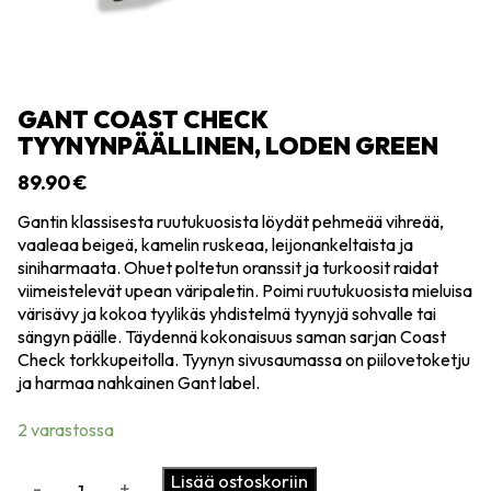
GANT COAST CHECK
TYYNYNPÄÄLLINEN, LODEN GREEN
89.90
€
Gantin klassisesta ruutukuosista löydät pehmeää vihreää,
vaaleaa beigeä, kamelin ruskeaa, leijonankeltaista ja
siniharmaata. Ohuet poltetun oranssit ja turkoosit raidat
viimeistelevät upean väripaletin. Poimi ruutukuosista mieluisa
värisävy ja kokoa tyylikäs yhdistelmä tyynyjä sohvalle tai
sängyn päälle. Täydennä kokonaisuus saman sarjan Coast
Check torkkupeitolla. Tyynyn sivusaumassa on piilovetoketju
ja harmaa nahkainen Gant label.
2 varastossa
Gant
Lisää ostoskoriin
-
+