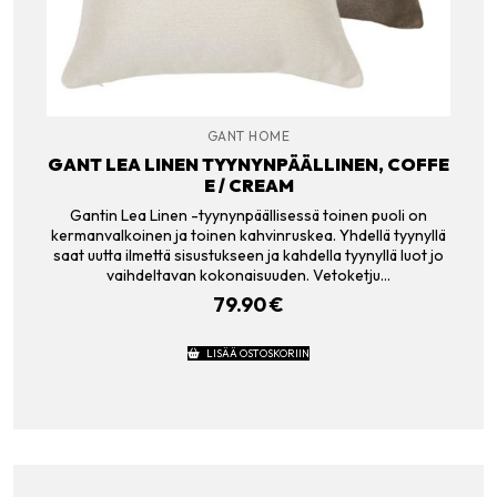
GANT HOME
GANT LEA LINEN TYYNYNPÄÄLLINEN, COFFE
E / CREAM
Gantin Lea Linen -tyynynpäällisessä toinen puoli on
kermanvalkoinen ja toinen kahvinruskea. Yhdellä tyynyllä
saat uutta ilmettä sisustukseen ja kahdella tyynyllä luot jo
vaihdeltavan kokonaisuuden. Vetoketju…
79.90
€
LISÄÄ OSTOSKORIIN