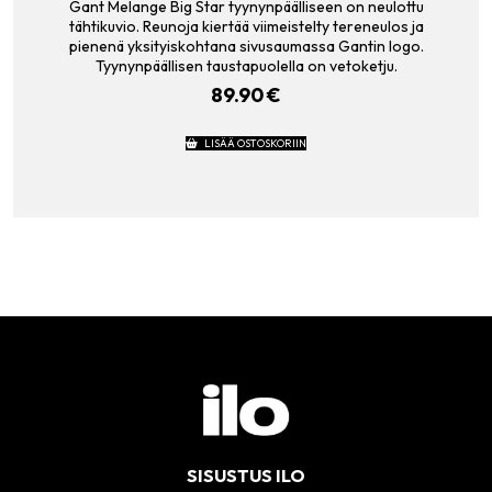
Gant Melange Big Star tyynynpäälliseen on neulottu
tähtikuvio. Reunoja kiertää viimeistelty tereneulos ja
pienenä yksityiskohtana sivusaumassa Gantin logo.
Tyynynpäällisen taustapuolella on vetoketju.
89.90
€
LISÄÄ OSTOSKORIIN
SISUSTUS ILO