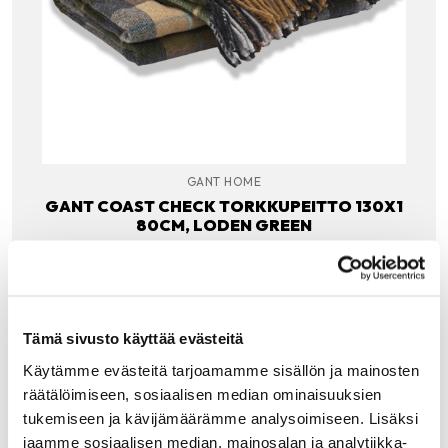
GANT HOME
GANT COAST CHECK TORKKUPEITTO 130X1
80CM, LODEN GREEN
Gantin klassisesta Coast check ruutukuosista löydät
pehmeää vihreää, vaaleaa beigeä, kamelin ruskeaa,
leijonankeltaista, siniharmaata. Ohuet poltetun oranssit ja
turkoosit raidat viimeistelevät upean väripaletin. Yhdistele
yksiväristen…
Tämä sivusto käyttää evästeitä
189.00
€
Käytämme evästeitä tarjoamamme sisällön ja mainosten
räätälöimiseen, sosiaalisen median ominaisuuksien
LISÄÄ OSTOSKORIIN
tukemiseen ja kävijämäärämme analysoimiseen. Lisäksi
jaamme sosiaalisen median, mainosalan ja analytiikka-