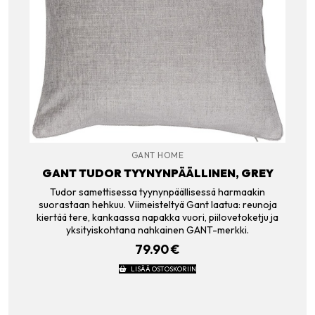
GANT HOME
GANT TUDOR TYYNYNPÄÄLLINEN, GREY
Tudor samettisessa tyynynpäällisessä harmaakin
suorastaan hehkuu. Viimeisteltyä Gant laatua: reunoja
kiertää tere, kankaassa napakka vuori, piilovetoketju ja
yksityiskohtana nahkainen GANT-merkki.
79.90
€
LISÄÄ OSTOSKORIIN