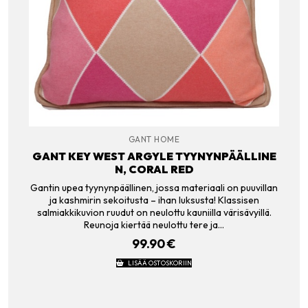
GANT HOME
GANT KEY WEST ARGYLE TYYNYNPÄÄLLINE
N, CORAL RED
Gantin upea tyynynpäällinen, jossa materiaali on puuvillan
ja kashmirin sekoitusta – ihan luksusta! Klassisen
salmiakkikuvion ruudut on neulottu kauniilla värisävyillä.
Reunoja kiertää neulottu tere ja…
99.90
€
LISÄÄ OSTOSKORIIN