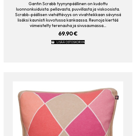
Gantin Scrabb tyynynpäällinen on kudottu
luonnonkuiduista: pellavasta, puuvillasta ja viskoosista.
Scrabb-päällisen viehättävyys on vivahteikkaan sävynsä
lisäksi kauniisti kuvotussa kankaassa. Reunoja kiertää
viimeistelty terenauha ja sivusaumassa…
69.90
€
LISÄÄ OSTOSKORIIN