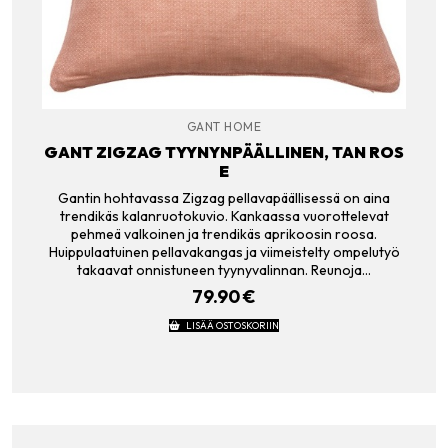
GANT HOME
GANT ZIGZAG TYYNYNPÄÄLLINEN, TAN ROS
E
Gantin hohtavassa Zigzag pellavapäällisessä on aina
trendikäs kalanruotokuvio. Kankaassa vuorottelevat
pehmeä valkoinen ja trendikäs aprikoosin roosa.
Huippulaatuinen pellavakangas ja viimeistelty ompelutyö
takaavat onnistuneen tyynyvalinnan. Reunoja…
79.90
€
LISÄÄ OSTOSKORIIN