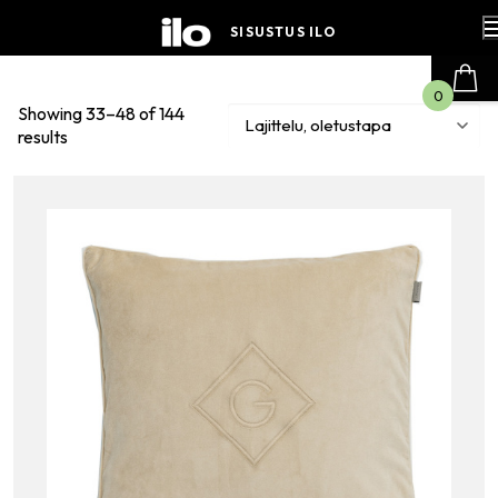
Hyppää
sisältöön
SISUSTUS ILO
0
Showing 33–48 of 144
results