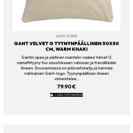
GANT HOME
GANT VELVET G TYYNYNPÄÄLLINEN 50X50
CM, WARM KHAKI
Gantin upea ja ylellinen mantelin vaalea Velvet G
samettityyny tuo sisustukseen valoisan ja trendikkään
ilmeen. Sivusaumassa on piilovetoketju ja harmaa
nahkainen Gant-logo. Tyynynpäällisen ilmeen
viimeistelee…
79.90
€
LISÄÄ OSTOSKORIIN