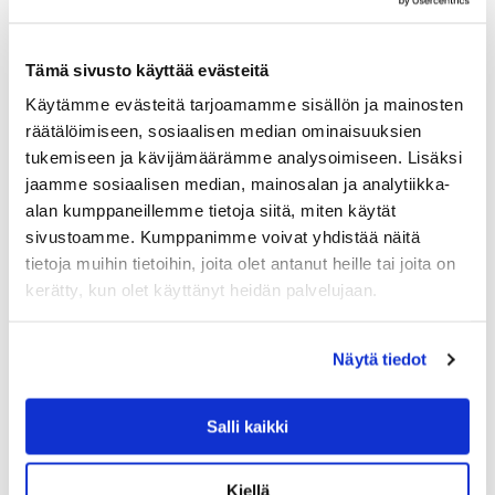
Tämä sivusto käyttää evästeitä
Käytämme evästeitä tarjoamamme sisällön ja mainosten
räätälöimiseen, sosiaalisen median ominaisuuksien
tukemiseen ja kävijämäärämme analysoimiseen. Lisäksi
jaamme sosiaalisen median, mainosalan ja analytiikka-
alan kumppaneillemme tietoja siitä, miten käytät
sivustoamme. Kumppanimme voivat yhdistää näitä
tietoja muihin tietoihin, joita olet antanut heille tai joita on
GANT HOME
kerätty, kun olet käyttänyt heidän palvelujaan.
GANT TUDOR TYYNYNPÄÄLLINEN, MOLE GR
EY
Tudor samettisessa tyynynpäällisessä kahvipavun
Näytä tiedot
ruskeansävy suorastaan hehkuu. Viimeisteltyä Gant
laatua: reunoja kiertää tere, kankaassa napakka vuori,
piilovetoketju ja yksityiskohtana nahkainen Gant-label.
Salli kaikki
79.90
€
LISÄÄ OSTOSKORIIN
Kiellä