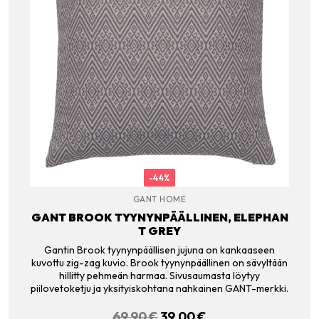
-44%
GANT HOME
GANT BROOK TYYNYNPÄÄLLINEN, ELEPHAN
T GREY
Gantin Brook tyynynpäällisen jujuna on kankaaseen
kuvottu zig-zag kuvio. Brook tyynynpäällinen on sävyltään
hillitty pehmeän harmaa. Sivusaumasta löytyy
piilovetoketju ja yksityiskohtana nahkainen GANT-merkki.
69.90
€
ALKUPERÄINEN
39.00
€
NYKYINEN