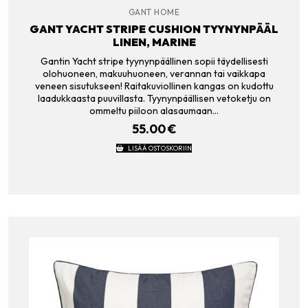
GANT HOME
GANT YACHT STRIPE CUSHION TYYNYNPÄÄL
LINEN, MARINE
Gantin Yacht stripe tyynynpäällinen sopii täydellisesti
olohuoneen, makuuhuoneen, verannan tai vaikkapa
veneen sisutukseen! Raitakuviollinen kangas on kudottu
laadukkaasta puuvillasta. Tyynynpäällisen vetoketju on
ommeltu piiloon alasaumaan…
55.00
€
LISÄÄ OSTOSKORIIN