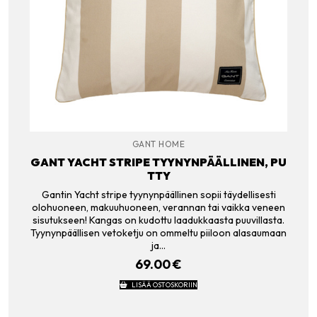
GANT HOME
GANT YACHT STRIPE TYYNYNPÄÄLLINEN, PU
TTY
Gantin Yacht stripe tyynynpäällinen sopii täydellisesti
olohuoneen, makuuhuoneen, verannan tai vaikka veneen
sisutukseen! Kangas on kudottu laadukkaasta puuvillasta.
Tyynynpäällisen vetoketju on ommeltu piiloon alasaumaan
ja…
69.00
€
LISÄÄ OSTOSKORIIN