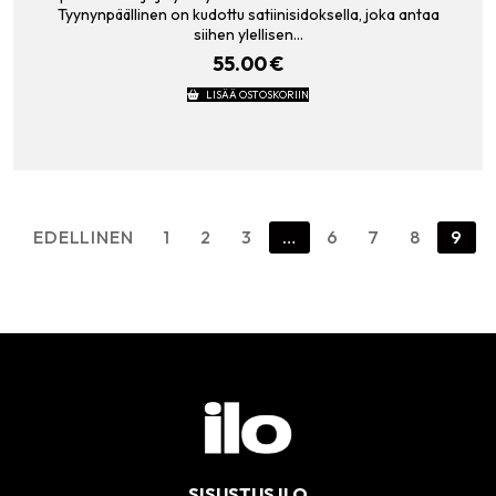
Tyynynpäällinen on kudottu satiinisidoksella, joka antaa
siihen ylellisen…
55.00
€
LISÄÄ OSTOSKORIIN
Artikkelien
EDELLINEN
1
2
3
…
6
7
8
9
sivutus
SISUSTUS ILO