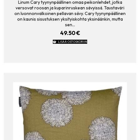
Linum Cary tyynynpäällinen omaa peikonlehdet, jotka
versovat roosan ja kuparinruskean sävyissä. Taustaväri
on luonnonvalkoinen pellavan sävy. Cary tyynynpäällinen
on kaunis sisustuksen yksityiskohta yksinäänkin, mutta
sen…
49.50
€
LISÄÄ OSTOSKORIIN