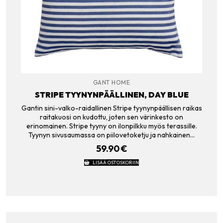
GANT HOME
STRIPE TYYNYNPÄÄLLINEN, DAY BLUE
Gantin sini-valko-raidallinen Stripe tyynynpäällisen raikas
raitakuosi on kudottu, joten sen värinkesto on
erinomainen. Stripe tyyny on ilonpilkku myös terassille.
Tyynyn sivusaumassa on piilovetoketju ja nahkainen…
59.90
€
LISÄÄ OSTOSKORIIN