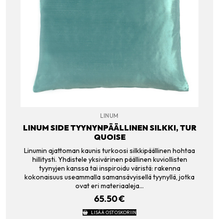
LINUM
LINUM SIDE TYYNYNPÄÄLLINEN SILKKI, TUR
QUOISE
Linumin ajattoman kaunis turkoosi silkkipäällinen hohtaa
hillitysti. Yhdistele yksivärinen päällinen kuviollisten
tyynyjen kanssa tai inspiroidu väristä: rakenna
kokonaisuus useammalla samansävyisellä tyynyllä, jotka
ovat eri materiaaleja…
65.50
€
LISÄÄ OSTOSKORIIN