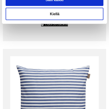
piilovetoketju ja yksityiskohtana harmaa nahkainen Gant
label. Materiaalina tyynyssä on vain parasta
luonnonkuitua: pellavaa, puuvillaa…
Kiellä
79.90
€
LISÄÄ OSTOSKORIIN