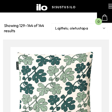
Hyppää
sisältöön
SISUSTUS ILO
0
Showing 129–144 of 144
results