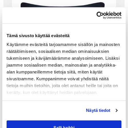
Tämä sivusto käyttää evästeitä
Käytämme evästeitä tarjoamamme sisällön ja mainosten
räätälöimiseen, sosiaalisen median ominaisuuksien
tukemiseen ja kävijämäärämme analysoimiseen. Lisäksi
jaamme sosiaalisen median, mainosalan ja analytiikka-
alan kumppaneillemme tietoja siitä, miten käytät
sivustoamme. Kumppanimme voivat yhdistää näitä
tietoja muihin tietoihin, joita olet antanut heille tai joita on
kerätty, kun olet käyttänyt heidän palvelujaan.
GANT HOME
YACHT CLUB TYYNYNPÄÄLLINEN, EVENING B
Näytä tiedot
LUE
Gantin merihenkinen tyynynpäällinen valkoisena, kuviot
tummat musteensiniset. Tyynyn sivusaumassa on
Salli kaikki