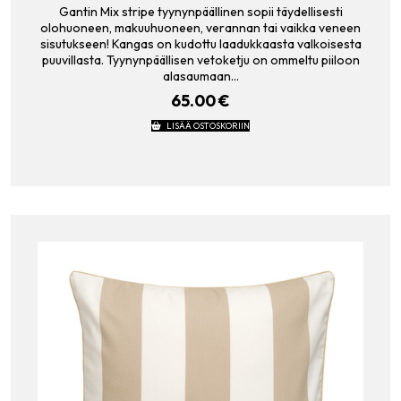
Gantin Mix stripe tyynynpäällinen sopii täydellisesti
olohuoneen, makuuhuoneen, verannan tai vaikka veneen
sisutukseen! Kangas on kudottu laadukkaasta valkoisesta
puuvillasta. Tyynynpäällisen vetoketju on ommeltu piiloon
alasaumaan…
65.00
€
LISÄÄ OSTOSKORIIN