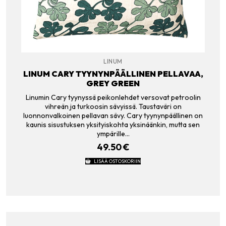
LINUM
LINUM CARY TYYNYNPÄÄLLINEN PELLAVAA,
GREY GREEN
Linumin Cary tyynyssä peikonlehdet versovat petroolin
vihreän ja turkoosin sävyissä. Taustaväri on
luonnonvalkoinen pellavan sävy. Cary tyynynpäällinen on
kaunis sisustuksen yksityiskohta yksinäänkin, mutta sen
ympärille…
49.50
€
LISÄÄ OSTOSKORIIN