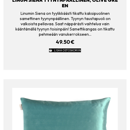
EN
Linumin Siena on tyylikkäästi tikattu kaksipuolinen
samettinen tyynynpäällinen. Tyynyn taustapuoli on
valkoista pellavaa. Saat näppärästi vaihtelua vain
kääntämällä tyynyn toisinpäin! Samettikangas on tikattu
pehmeään vanukerrokseen…
49.50
€
LISÄÄ OSTOSKORIIN