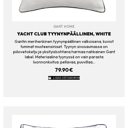
GANT HOME
YACHT CLUB TYYNYNPÄÄLLINEN, WHITE
Gantin merihenkinen tyynynpäällinen valkoisena, kuviot
tummat musteensiniset. Tyynyn sivusaumassa on
piilovetoketju ja yksityiskohtana harmaa nahkainen Gant
label. Materiaalina tyynyssä on vain parasta
luonnonkuitua: pellavaa, puuvillaa…
79.90
€
LISÄÄ OSTOSKORIIN