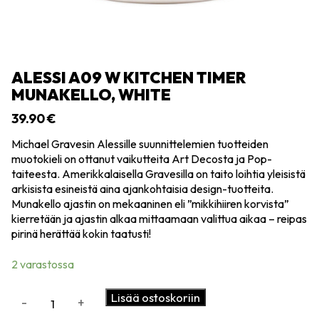
ALESSI A09 W KITCHEN TIMER
MUNAKELLO, WHITE
39.90
€
Michael Gravesin Alessille suunnittelemien tuotteiden
muotokieli on ottanut vaikutteita Art Decosta ja Pop-
taiteesta. Amerikkalaisella Gravesilla on taito loihtia yleisistä
arkisista esineistä aina ajankohtaisia design-tuotteita.
Munakello ajastin on mekaaninen eli ”mikkihiiren korvista”
kierretään ja ajastin alkaa mittaamaan valittua aikaa – reipas
pirinä herättää kokin taatusti!
2 varastossa
Alessi
Lisää ostoskoriin
-
+
A09