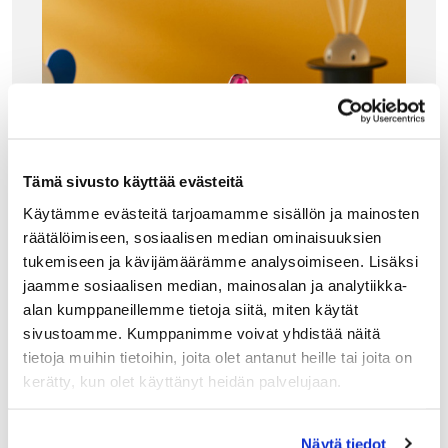
Tämä sivusto käyttää evästeitä
Käytämme evästeitä tarjoamamme sisällön ja mainosten
räätälöimiseen, sosiaalisen median ominaisuuksien
tukemiseen ja kävijämäärämme analysoimiseen. Lisäksi
jaamme sosiaalisen median, mainosalan ja analytiikka-
alan kumppaneillemme tietoja siitä, miten käytät
sivustoamme. Kumppanimme voivat yhdistää näitä
tietoja muihin tietoihin, joita olet antanut heille tai joita on
ALESSI
kerätty, kun olet käyttänyt heidän palvelujaan.
ALESSI GINO ZUCCHINO SOKERIANNOSTELI
JA, RED
Alessi Gino Zucchino on Guido Venturinin 1990-luvun
Näytä tiedot