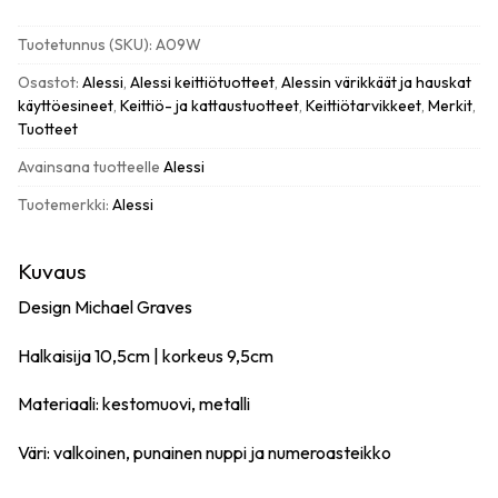
W
Kitchen
Tuotetunnus (SKU):
A09W
Timer
munakello,
Osastot:
Alessi
,
Alessi keittiötuotteet
,
Alessin värikkäät ja hauskat
white
käyttöesineet
,
Keittiö- ja kattaustuotteet
,
Keittiötarvikkeet
,
Merkit
,
määrä
Tuotteet
Avainsana tuotteelle
Alessi
Tuotemerkki:
Alessi
Kuvaus
Design Michael Graves
Halkaisija 10,5cm | korkeus 9,5cm
Materiaali: kestomuovi, metalli
Väri: valkoinen, punainen nuppi ja numeroasteikko