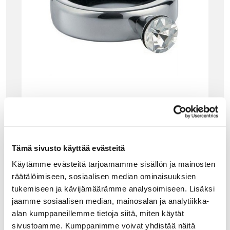
ALESSI
ALESSI NOÈ TIPPARENGAS
Alessin Noè tipparengas nappaa valuvat tippapisarat
tehokkaasti! Ruostumatonta terästä, sisäpuolella
Tämä sivusto käyttää evästeitä
huoparengas. Mukana myös huopainen vaihtokappale.
Käytämme evästeitä tarjoamamme sisällön ja mainosten
29.00
€
räätälöimiseen, sosiaalisen median ominaisuuksien
tukemiseen ja kävijämäärämme analysoimiseen. Lisäksi
LISÄÄ OSTOSKORIIN
jaamme sosiaalisen median, mainosalan ja analytiikka-
alan kumppaneillemme tietoja siitä, miten käytät
sivustoamme. Kumppanimme voivat yhdistää näitä