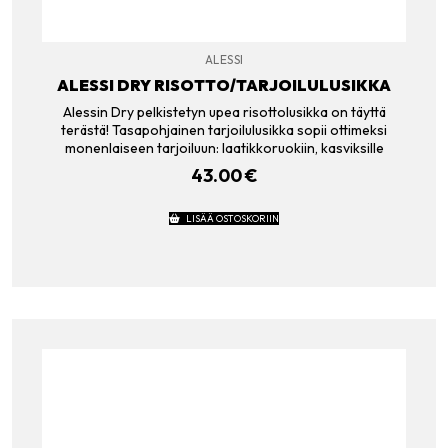
ALESSI
ALESSI DRY RISOTTO/TARJOILULUSIKKA
Alessin Dry pelkistetyn upea risottolusikka on täyttä
terästä! Tasapohjainen tarjoilulusikka sopii ottimeksi
monenlaiseen tarjoiluun: laatikkoruokiin, kasviksille
43.00
€
LISÄÄ OSTOSKORIIN