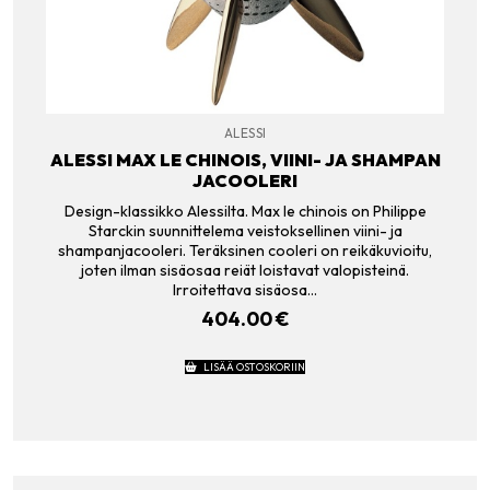
ALESSI
ALESSI MAX LE CHINOIS, VIINI- JA SHAMPAN
JACOOLERI
Design-klassikko Alessilta. Max le chinois on Philippe
Starckin suunnittelema veistoksellinen viini- ja
shampanjacooleri. Teräksinen cooleri on reikäkuvioitu,
joten ilman sisäosaa reiät loistavat valopisteinä.
Irroitettava sisäosa…
404.00
€
LISÄÄ OSTOSKORIIN