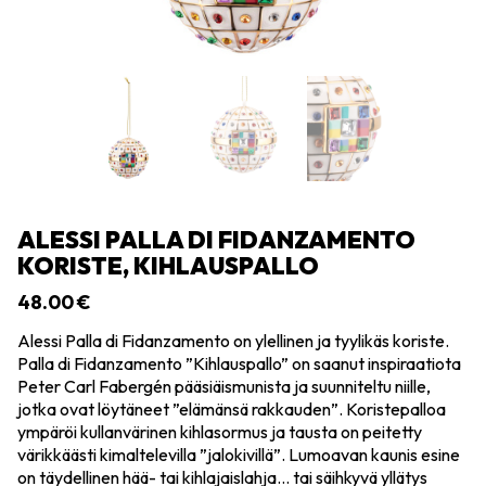
ALESSI PALLA DI FIDANZAMENTO
KORISTE, KIHLAUSPALLO
48.00
€
Alessi Palla di Fidanzamento on ylellinen ja tyylikäs koriste.
Palla di Fidanzamento ”Kihlauspallo” on saanut inspiraatiota
Peter Carl Fabergén pääsiäismunista ja suunniteltu niille,
jotka ovat löytäneet ”elämänsä rakkauden”. Koristepalloa
ympäröi kullanvärinen kihlasormus ja tausta on peitetty
värikkäästi kimaltelevilla ”jalokivillä”. Lumoavan kaunis esine
on täydellinen hää- tai kihlajaislahja… tai säihkyvä yllätys