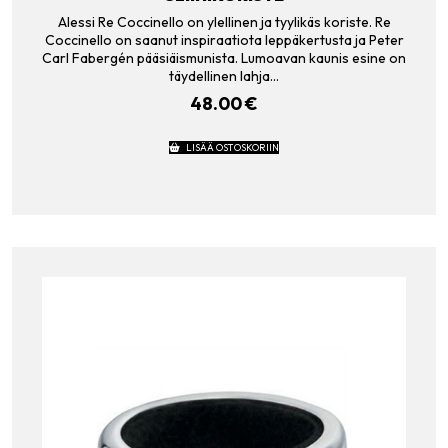
Alessi Re Coccinello on ylellinen ja tyylikäs koriste. Re
Coccinello on saanut inspiraatiota leppäkertusta ja Peter
Carl Fabergén pääsiäismunista. Lumoavan kaunis esine on
täydellinen lahja…
48.00
€
LISÄÄ OSTOSKORIIN