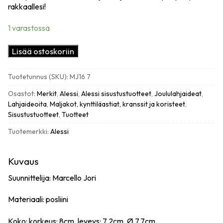
rakkaallesi!
1 varastossa
Alessi
Lisää ostoskoriin
Palla
di
Tuotetunnus (SKU):
MJ16 7
Fidanzamento
koriste,
Osastot:
Merkit
,
Alessi
,
Alessi sisustustuotteet
,
Joululahjaideat
,
kihlauspallo
Lahjaideoita
,
Maljakot, kynttiläastiat, kranssit ja koristeet
,
määrä
Sisustustuotteet
,
Tuotteet
Tuotemerkki:
Alessi
Kuvaus
Suunnittelija: Marcello Jori
Materiaali: posliini
Koko: korkeus: 8cm, leveys: 7.2cm,
Ø
7.7cm