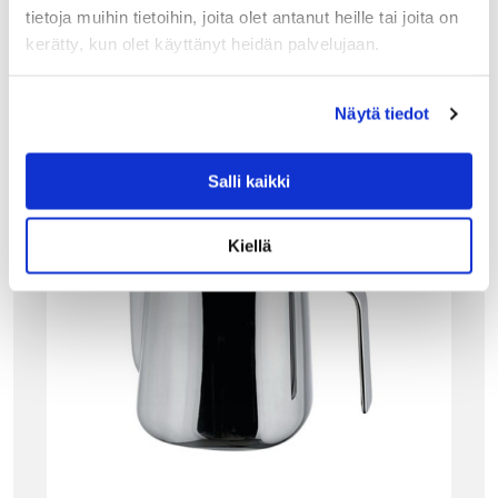
tietoja muihin tietoihin, joita olet antanut heille tai joita on
kerätty, kun olet käyttänyt heidän palvelujaan.
Tutustu myös
Näytä tiedot
Salli kaikki
Kiellä