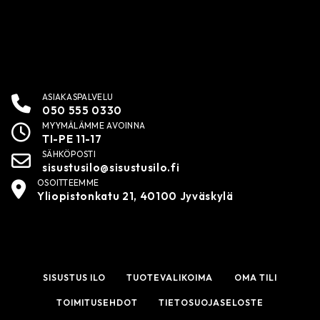
ASIAKASPALVELU
050 555 0330
MYYMÄLÄMME AVOINNA
TI-PE 11-17
SÄHKÖPOSTI
sisustusilo@sisustusilo.fi
OSOITTEEMME
Yliopistonkatu 21, 40100 Jyväskylä
SISUSTUS ILO
TUOTEVALIKOIMA
OMA TILI
TOIMITUSEHDOT
TIETOSUOJASELOSTE