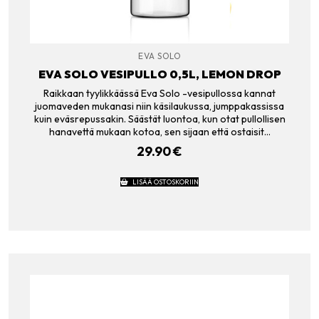
EVA SOLO
EVA SOLO VESIPULLO 0,5L, LEMON DROP
Raikkaan tyylikkäässä Eva Solo -vesipullossa kannat
juomaveden mukanasi niin käsilaukussa, jumppakassissa
kuin eväsrepussakin. Säästät luontoa, kun otat pullollisen
hanavettä mukaan kotoa, sen sijaan että ostaisit…
29.90
€
LISÄÄ OSTOSKORIIN