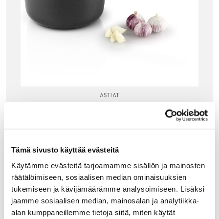
ASTIAT
EVA SOLO NORDIC KITCHEN KASARI 1,5 L
Eva Solon Nordic Kitchen -sarjan kasari tuo
skandinaavista tyyliä kokkaukseen. Pikku kattila näyttää
valuraudalta, mutta on pinnoitettua alumiinia ja siksi
erittäin kevyt käsitellä. Sisäpuolella on…
Tämä sivusto käyttää evästeitä
99.90
€
Käytämme evästeitä tarjoamamme sisällön ja mainosten
räätälöimiseen, sosiaalisen median ominaisuuksien
LISÄÄ OSTOSKORIIN
tukemiseen ja kävijämäärämme analysoimiseen. Lisäksi
jaamme sosiaalisen median, mainosalan ja analytiikka-
alan kumppaneillemme tietoja siitä, miten käytät