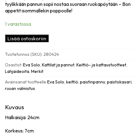
tyylikkään pannun sopii nostaa suoraan ruokapöytään – Bon
appetit isommallekin poppoolle!
1 varastossa
Eva
Lisää ostoskoriin
Solo
Nordic
Tuotetunnus (SKU):
280424
kitchen
paistokasari,
Osastot:
Eva Solo
,
Kattilat ja pannut
,
Keittiö- ja kattaustuotteet
,
24cm
Lahjaideoita
,
Merkit
määrä
Avainsanat tuotteelle
Eva Solo
,
keittiö
,
paistinpannu
,
paistokasari
,
ruuan valmistus
Kuvaus
Halkaisija: 24cm
Korkeus: 7cm