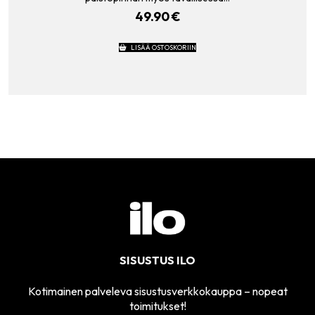
49.90
€
LISÄÄ OSTOSKORIIN
SISUSTUS ILO
Kotimainen palveleva sisustusverkkokauppa – nopeat
toimitukset!