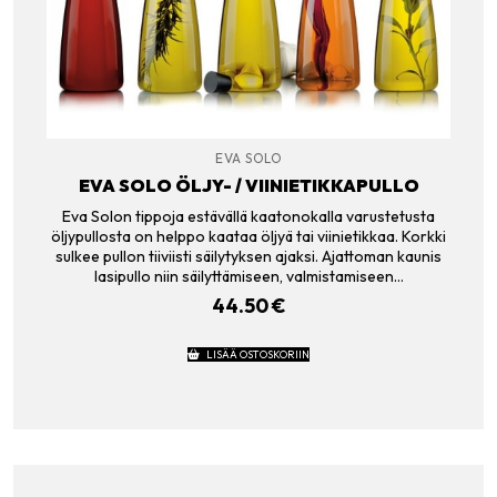
EVA SOLO
EVA SOLO ÖLJY- / VIINIETIKKAPULLO
Eva Solon tippoja estävällä kaatonokalla varustetusta
öljypullosta on helppo kaataa öljyä tai viinietikkaa. Korkki
sulkee pullon tiiviisti säilytyksen ajaksi. Ajattoman kaunis
lasipullo niin säilyttämiseen, valmistamiseen…
44.50
€
LISÄÄ OSTOSKORIIN