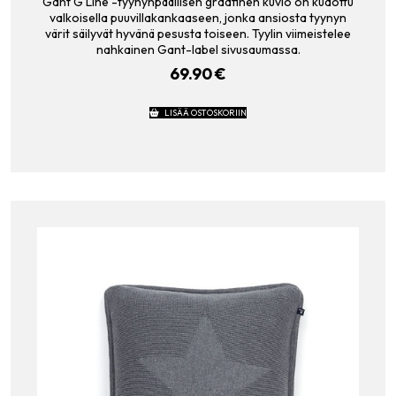
Gant G Line -tyynynpäällisen graafinen kuvio on kudottu
valkoisella puuvillakankaaseen, jonka ansiosta tyynyn
värit säilyvät hyvänä pesusta toiseen. Tyylin viimeistelee
nahkainen Gant-label sivusaumassa.
69.90
€
LISÄÄ OSTOSKORIIN