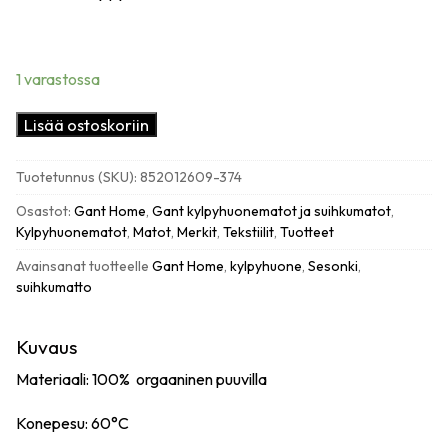
1 varastossa
Gant
Lisää ostoskoriin
kylpyhuonematto
50x80cm,
Tuotetunnus (SKU):
852012609-374
tartan
green
Osastot:
Gant Home
,
Gant kylpyhuonematot ja suihkumatot
,
määrä
Kylpyhuonematot
,
Matot
,
Merkit
,
Tekstiilit
,
Tuotteet
Avainsanat tuotteelle
Gant Home
,
kylpyhuone
,
Sesonki
,
suihkumatto
Kuvaus
Materiaali: 100% orgaaninen puuvilla
Konepesu: 60°C