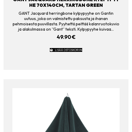
HE 70X140CM, TARTAN GREEN
GANT Jacquard herringbone kylpypyyhe on Gantin
uutuus, joka on valmistettu paksusta ja ihanan
pehmoisesta puuvillasta. Pyyhettä peittää kalanruotokuvio
ja alakulmassa on ”Gant” teksti. Kylpypyyhe kuivaa…
49.90
€
LISÄÄ OSTOSKORIIN