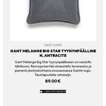
GANT HOME
GANT MELANGE BIG STAR TYYNYNPÄÄLLINE
N, ANTRACITE
Gant Melange Big Star tyynynpäälliseen on neulottu
tähtikuvio. Reunoja kiertää viimeistelty tereneulos ja
pienenä yksityiskohtana sivusaumassa Gantin logo.
Taustapuolella vetoketju.
89.00
€
LISÄÄ OSTOSKORIIN