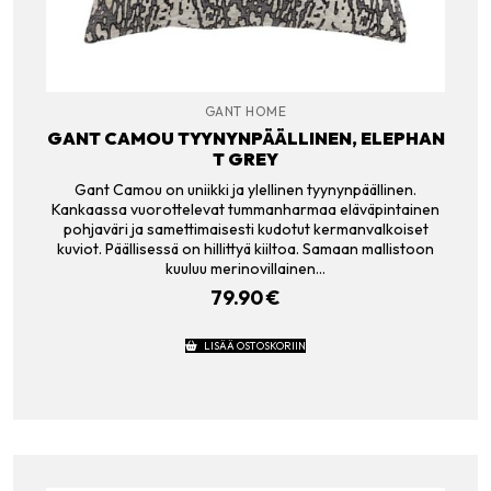
GANT HOME
GANT CAMOU TYYNYNPÄÄLLINEN, ELEPHAN
T GREY
Gant Camou on uniikki ja ylellinen tyynynpäällinen.
Kankaassa vuorottelevat tummanharmaa eläväpintainen
pohjaväri ja samettimaisesti kudotut kermanvalkoiset
kuviot. Päällisessä on hillittyä kiiltoa. Samaan mallistoon
kuuluu merinovillainen…
79.90
€
LISÄÄ OSTOSKORIIN