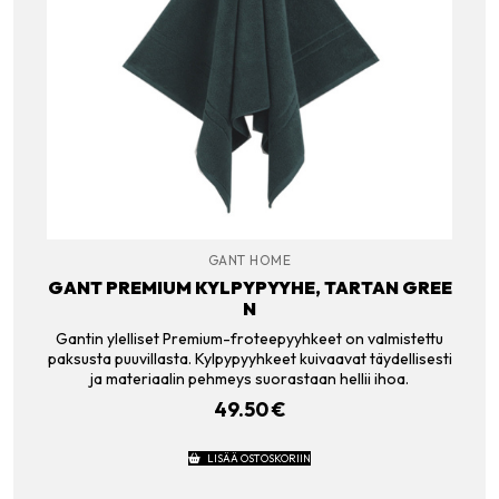
GANT HOME
GANT PREMIUM KYLPYPYYHE, TARTAN GREE
N
Gantin ylelliset Premium-froteepyyhkeet on valmistettu
paksusta puuvillasta. Kylpypyyhkeet kuivaavat täydellisesti
ja materiaalin pehmeys suorastaan hellii ihoa.
49.50
€
LISÄÄ OSTOSKORIIN