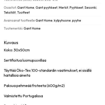
apricot
cream
Osastot:
Gant Home
,
Gant pyyhkeet
,
Merkit
,
Pyyhkeet
,
Sesonki
,
määrä
Tekstiilit
,
Tuotteet
Avainsanat tuotteelle
Gant Home
,
kylpyhuone
,
pyyhe
Tuotemerkki:
Gant Home
Kuvaus
Koko: 30x50cm
Sertifioitua luomupuuvillaa
Täyttää Öko-Tex 100-standardin vaatimukset, ei sisällä
haitallisia aineita
Paksua pehmeää froteeta (600g/m2)
Valmistettu Portugalissa