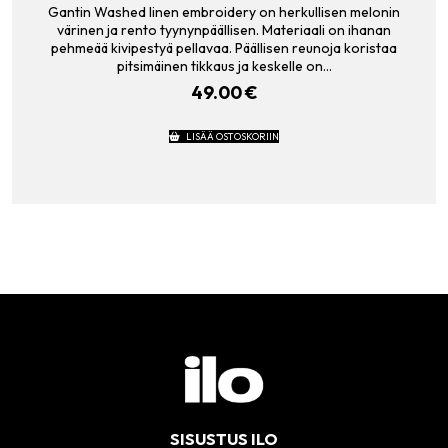
Gantin Washed linen embroidery on herkullisen melonin
värinen ja rento tyynynpäällisen. Materiaali on ihanan
pehmeää kivipestyä pellavaa. Päällisen reunoja koristaa
pitsimäinen tikkaus ja keskelle on…
49.00
€
LISÄÄ OSTOSKORIIN
SISUSTUS ILO