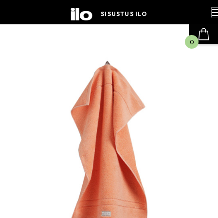
Hyppää
sisältöön
SISUSTUS ILO
0