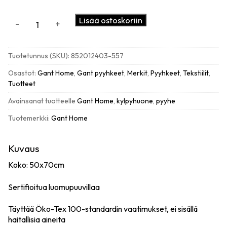
GANT
Lisää ostoskoriin
-
+
Premium
käsipyyhe
50x70cm,
Tuotetunnus (SKU):
852012403-557
Mild
purple
Osastot:
Gant Home
,
Gant pyyhkeet
,
Merkit
,
Pyyhkeet
,
Tekstiilit
,
määrä
Tuotteet
Avainsanat tuotteelle
Gant Home
,
kylpyhuone
,
pyyhe
Tuotemerkki:
Gant Home
Kuvaus
Koko: 50x70cm
Sertifioitua luomupuuvillaa
Täyttää Öko-Tex 100-standardin vaatimukset, ei sisällä
haitallisia aineita