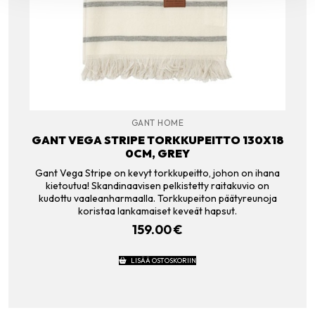
GANT HOME
GANT VEGA STRIPE TORKKUPEITTO 130X18
0CM, GREY
Gant Vega Stripe on kevyt torkkupeitto, johon on ihana
kietoutua! Skandinaavisen pelkistetty raitakuvio on
kudottu vaaleanharmaalla. Torkkupeiton päätyreunoja
koristaa lankamaiset keveät hapsut.
159.00
€
LISÄÄ OSTOSKORIIN