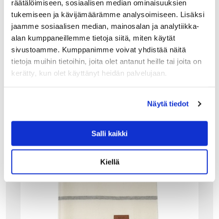
räätälöimiseen, sosiaalisen median ominaisuuksien
49.50
€
tukemiseen ja kävijämäärämme analysoimiseen. Lisäksi
jaamme sosiaalisen median, mainosalan ja analytiikka-
LISÄÄ OSTOSKORIIN
alan kumppaneillemme tietoja siitä, miten käytät
sivustoamme. Kumppanimme voivat yhdistää näitä
tietoja muihin tietoihin, joita olet antanut heille tai joita on
kerätty, kun olet käyttänyt heidän palvelujaan.
Tutustu myös
Näytä tiedot
Salli kaikki
Kiellä