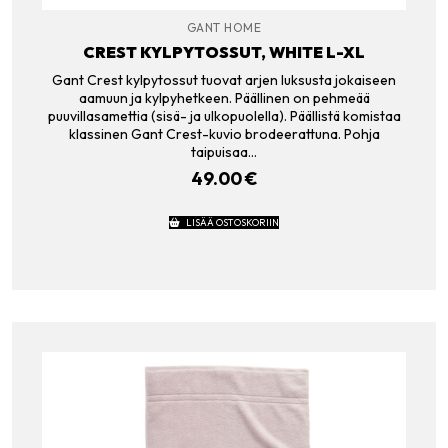
GANT HOME
CREST KYLPYTOSSUT, WHITE L-XL
Gant Crest kylpytossut tuovat arjen luksusta jokaiseen
aamuun ja kylpyhetkeen. Päällinen on pehmeää
puuvillasamettia (sisä- ja ulkopuolella). Päällistä komistaa
klassinen Gant Crest-kuvio brodeerattuna. Pohja
taipuisaa…
49.00
€
LISÄÄ OSTOSKORIIN