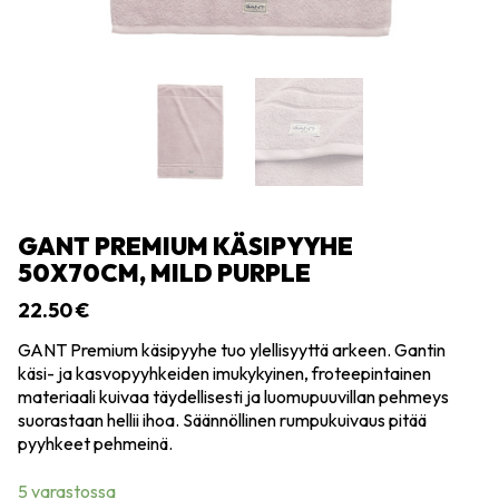
GANT PREMIUM KÄSIPYYHE
50X70CM, MILD PURPLE
22.50
€
GANT Premium käsipyyhe tuo ylellisyyttä arkeen. Gantin
käsi- ja kasvopyyhkeiden imukykyinen, froteepintainen
materiaali kuivaa täydellisesti ja luomupuuvillan pehmeys
suorastaan hellii ihoa. Säännöllinen rumpukuivaus pitää
pyyhkeet pehmeinä.
5 varastossa