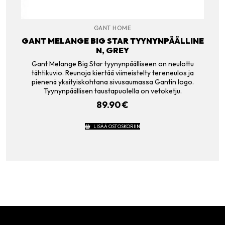
GANT HOME
GANT MELANGE BIG STAR TYYNYNPÄÄLLINE
N, GREY
Gant Melange Big Star tyynynpäälliseen on neulottu
tähtikuvio. Reunoja kiertää viimeistelty tereneulos ja
pienenä yksityiskohtana sivusaumassa Gantin logo.
Tyynynpäällisen taustapuolella on vetoketju.
89.90
€
LISÄÄ OSTOSKORIIN