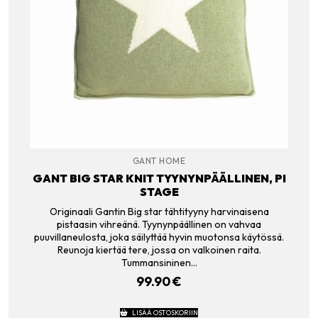
GANT HOME
GANT BIG STAR KNIT TYYNYNPÄÄLLINEN, PI
STAGE
Originaali Gantin Big star tähtityyny harvinaisena
pistaasin vihreänä. Tyynynpäällinen on vahvaa
puuvillaneulosta, joka säilyttää hyvin muotonsa käytössä.
Reunoja kiertää tere, jossa on valkoinen raita.
Tummansininen…
99.90
€
LISÄÄ OSTOSKORIIN