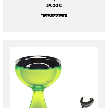
39.00
€
LISÄÄ OSTOSKORIIN