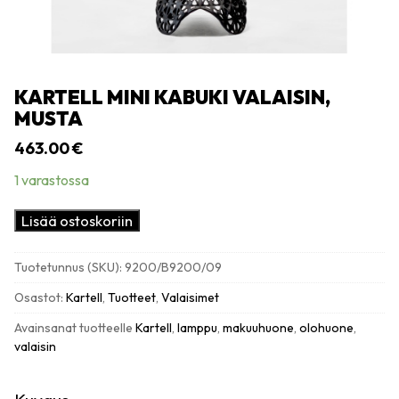
KARTELL MINI KABUKI VALAISIN,
MUSTA
463.00
€
1 varastossa
Kartell
Lisää ostoskoriin
Mini
Kabuki
Tuotetunnus (SKU):
9200/B9200/09
valaisin,
musta
Osastot:
Kartell
,
Tuotteet
,
Valaisimet
määrä
Avainsanat tuotteelle
Kartell
,
lamppu
,
makuuhuone
,
olohuone
,
valaisin