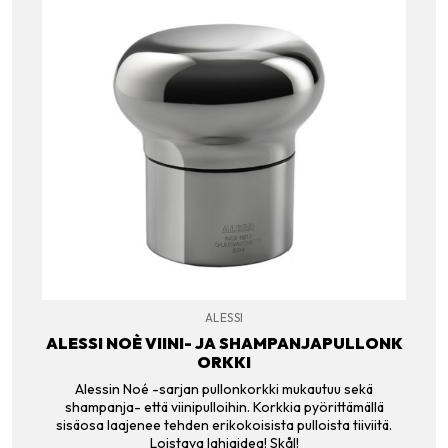
ALESSI
ALESSI NOÈ VIINI- JA SHAMPANJAPULLONK
ORKKI
Alessin Noé -sarjan pullonkorkki mukautuu sekä
shampanja- että viinipulloihin. Korkkia pyörittämällä
sisäosa laajenee tehden erikokoisista pulloista tiiviitä.
Loistava lahjaidea! Skål!