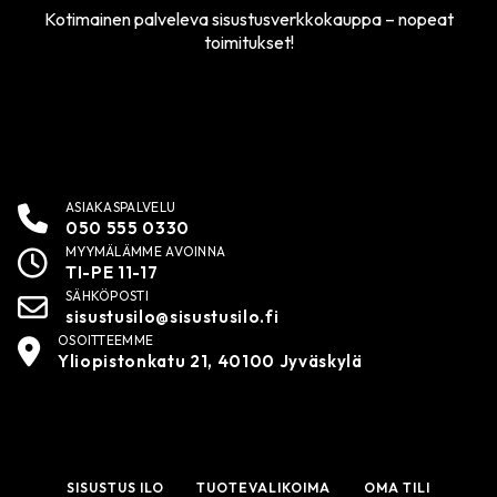
Kotimainen palveleva sisustusverkkokauppa – nopeat
toimitukset!
ASIAKASPALVELU
050 555 0330
MYYMÄLÄMME AVOINNA
TI-PE 11-17
SÄHKÖPOSTI
sisustusilo@sisustusilo.fi
OSOITTEEMME
Yliopistonkatu 21, 40100 Jyväskylä
SISUSTUS ILO
TUOTEVALIKOIMA
OMA TILI