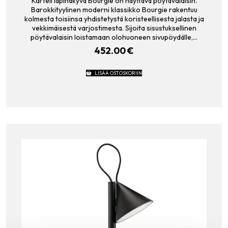
Kartell läpinäkyvä Bourgie on näyttävä pöytävalaisin.
Barokkityylinen moderni klassikko Bourgie rakentuu
kolmesta toisiinsa yhdistetystä koristeellisesta jalasta ja
vekkimäisestä varjostimesta. Sijoita sisustuksellinen
pöytävalaisin loistamaan olohuoneen sivupöydälle,…
452.00
€
LISÄÄ OSTOSKORIIN