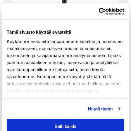
Tämä sivusto käyttää evästeitä
Käytämme evästeitä tarjoamamme sisällön ja mainosten
räätälöimiseen, sosiaalisen median ominaisuuksien
tukemiseen ja kävijämäärämme analysoimiseen. Lisäksi
ALESSI
jaamme sosiaalisen median, mainosalan ja analytiikka-
ALESSI TSUMIKI LADATTAVA PÖYTÄVALAISI
alan kumppaneillemme tietoja siitä, miten käytät
N, MUSTA
sivustoamme. Kumppanimme voivat yhdistää näitä
Alessin Tsumiki on innovatiivinen pöytävalaisin, jota voi
tietoja muihin tietoihin, joita olet antanut heille tai joita on
käyttää monipuolisesti ja luovasti. Valaisimen lamppu, varsi
kerätty, kun olet käyttänyt heidän palvelujaan.
ja jalusta ovat itsenäisiä elementtejä. Valaisinosa tarttuu
magneetilla kiinni varteen ja…
185.00
€
Näytä tiedot
LISÄÄ OSTOSKORIIN
Salli kaikki