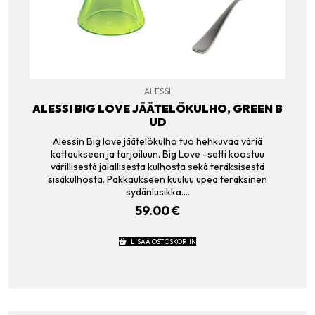
ALESSI
ALESSI BIG LOVE JÄÄTELÖKULHO, GREEN B
UD
Alessin Big love jäätelökulho tuo hehkuvaa väriä
kattaukseen ja tarjoiluun. Big Love -setti koostuu
värillisestä jalallisesta kulhosta sekä teräksisestä
sisäkulhosta. Pakkaukseen kuuluu upea teräksinen
sydänlusikka.…
59.00
€
LISÄÄ OSTOSKORIIN