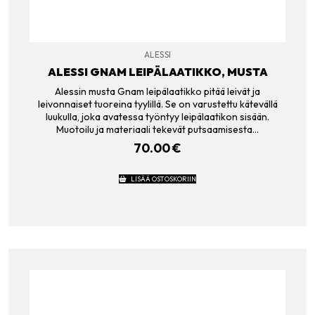
ALESSI
ALESSI GNAM LEIPÄLAATIKKO, MUSTA
Alessin musta Gnam leipälaatikko pitää leivät ja
leivonnaiset tuoreina tyylillä. Se on varustettu kätevällä
luukulla, joka avatessa työntyy leipälaatikon sisään.
Muotoilu ja materiaali tekevät putsaamisesta…
70.00
€
LISÄÄ OSTOSKORIIN