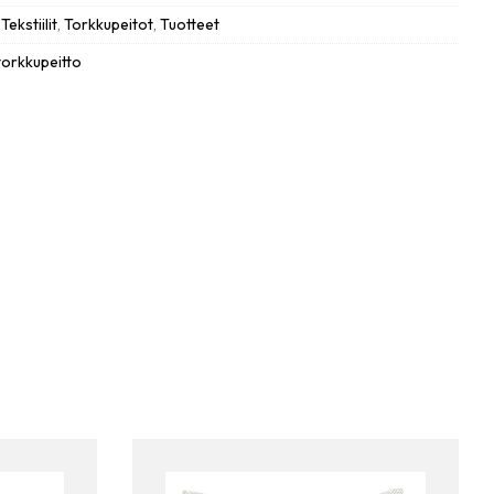
,
Tekstiilit
,
Torkkupeitot
,
Tuotteet
torkkupeitto