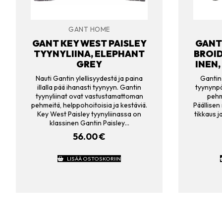
GANT HOME
GANT KEY WEST PAISLEY
GANT
TYYNYLIINA, ELEPHANT
BROI
GREY
INEN
Nauti Gantin ylellisyydestä ja paina
Gantin
illalla pää ihanasti tyynyyn. Gantin
tyynynpä
tyynyliinat ovat vastustamattoman
pehm
pehmeitä, helppohoitoisia ja kestäviä.
Päällisen
Key West Paisley tyynyliinassa on
tikkaus 
klassinen Gantin Paisley…
56.00
€
LISÄÄ OSTOSKORIIN