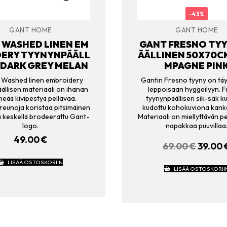
-43%
GANT HOME
GANT HOME
 WASHED LINEN EM
GANT FRESNO TY
DERY TYYNYNPÄÄLL
ÄÄLLINEN 50X70C
, DARK GREY MELAN
MPAGNE PIN
 Washed linen embroidery
Gantin Fresno tyyny on täy
ällisen materiaali on ihanan
leppoisaan hyggeilyyn. 
eää kivipestyä pellavaa.
tyynynpäällisen sik-sak k
 reunoja koristaa pitsimäinen
kudottu kohokuviona kank
ja keskellä brodeerattu Gant-
Materiaali on miellyttävän p
logo.
napakkaa puuvillaa
49.00
€
69.00
€
ALKUP
39.00
HINTA
LISÄÄ OSTOSKORIIN
OLI:
LISÄÄ OSTOSKORII
69.00 