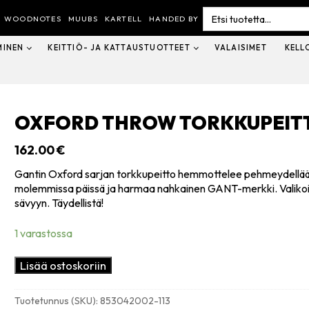
Search
for:
WOODNOTES
MUUBS
KARTELL
HANDED BY
MINEN
KEITTIÖ- JA KATTAUSTUOTTEET
VALAISIMET
KELL
OXFORD THROW TORKKUPEITT
162.00
€
Gantin Oxford sarjan torkkupeitto hemmottelee pehmeydellään j
molemmissa päissä ja harmaa nahkainen GANT-merkki. Valikoi
sävyyn. Täydellistä!
1 varastossa
Oxford
Lisää ostoskoriin
throw
torkkupeitto
Tuotetunnus (SKU):
853042002-113
130x180cm,