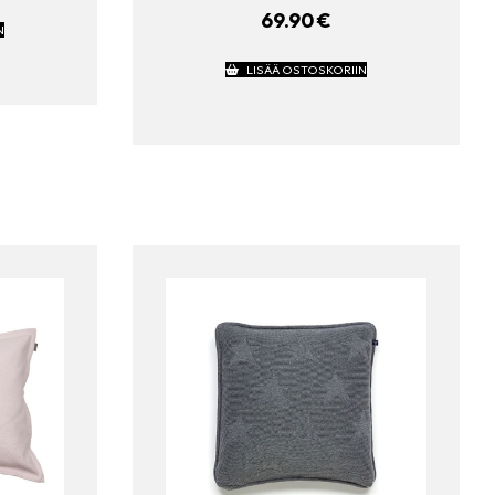
69.90
€
N
LISÄÄ OSTOSKORIIN