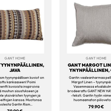
GANT HOME
GANT HOME
TYYNYNPÄÄLLINEN,
GANT MARGOT LIN
JAVA
YNYNPÄÄLLINEN,
sm tyynynpäällisen kuviot on
Gantin vaaleanharmaa pel
ottu kankaaseen! Poimi
Margot Linen – tyynynpää
ntti kuvioista inspiroivia
Vasemmassa etualakul
ä muuhun sisustukseen ja
brodeerattu GANT NEW HA
le yksiväristen tyynyjen ja
-teksti. Gantin tyylin viim
eittojen kanssa. Muotonsa
huomaamaton piilovetok
uolesta Gantin Rism…
79.90
€