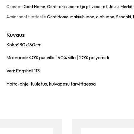
eggshell
Osastot:
Gant Home
,
Gant torkkupeitot ja päiväpeitot
,
Joulu
,
Merkit
määrä
Avainsanat tuotteelle
Gant Home
,
makuuhuone
,
olohuone
,
Sesonki
,
Kuvaus
Koko:130x180cm
Materiaali: 40% puuvilla | 40% villa | 20% polyamidi
Väri: Eggshell 113
Hoito-ohje: tuuletus, kuivapesu tarvittaessa