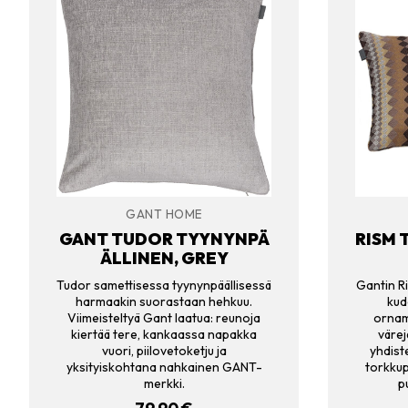
GANT HOME
GANT TUDOR TYYNYNPÄ
RISM 
ÄLLINEN, GREY
Tudor samettisessa tyynynpäällisessä
Gantin Ri
harmaakin suorastaan hehkuu.
kud
Viimeisteltyä Gant laatua: reunoja
orname
kiertää tere, kankaassa napakka
värej
vuori, piilovetoketju ja
yhdiste
yksityiskohtana nahkainen GANT-
torkkup
merkki.
p