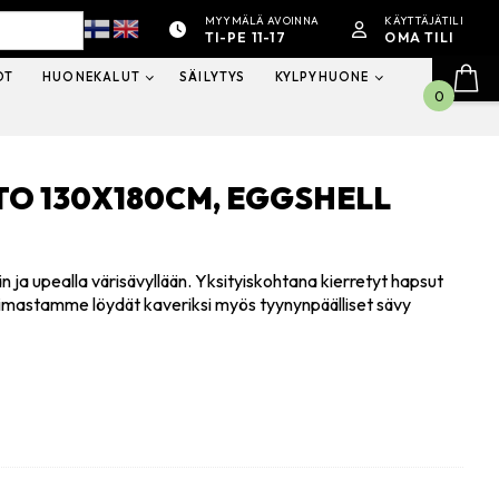
MYYMÄLÄ AVOINNA
KÄYTTÄJÄTILI
TI-PE 11-17
OMA TILI
OT
HUONEKALUT
SÄILYTYS
KYLPYHUONE
0
O 130X180CM, EGGSHELL
a upealla värisävyllään. Yksityiskohtana kierretyt hapsut
mastamme löydät kaveriksi myös tyynynpäälliset sävy