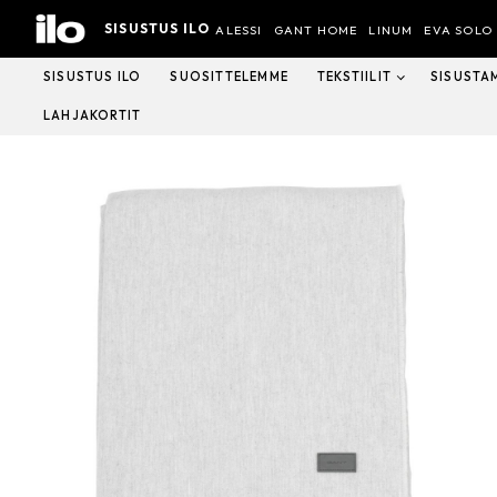
Hyppää
SISUSTUS ILO
sisältöön
ALESSI
GANT HOME
LINUM
EVA SOLO
SISUSTUS ILO
SUOSITTELEMME
TEKSTIILIT
SISUSTA
LAHJAKORTIT