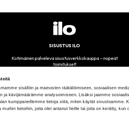
SISUSTUS ILO
Kotimainen palveleva sisustusverkkokauppa – nopeat
toimitukset!
teitä
mamme sisällön ja mainosten räätälöimiseen, sosiaalisen medi
MYYMÄLÄMME
n ja kävijämäärämme analysoimiseen. Lisäksi jaamme sosiaali
SÄHKÖPOSTI
AVOINNA
sisustusilo@sisustusilo.fi
-alan kumppaneillemme tietoja siitä, miten käytät sivustoamme
TI-PE 11-17
 muihin tietoihin, joita olet antanut heille tai joita on kerätty, kun 