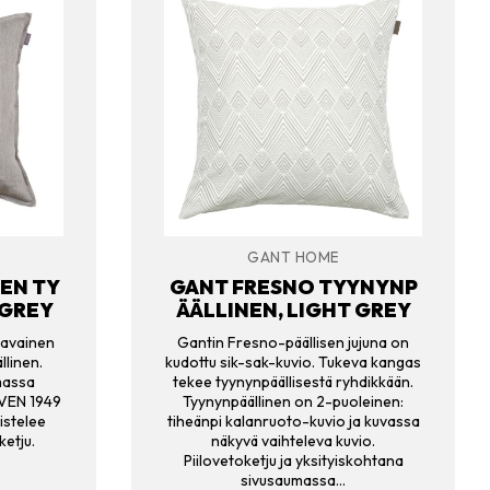
GANT HOME
EN TY
GANT FRESNO TYYNYNP
 GREY
ÄÄLLINEN, LIGHT GREY
lavainen
Gantin Fresno-päällisen jujuna on
llinen.
kudottu sik-sak-kuvio. Tukeva kangas
massa
tekee tyynynpäällisestä ryhdikkään.
VEN 1949
Tyynynpäällinen on 2-puoleinen:
eistelee
tiheänpi kalanruoto-kuvio ja kuvassa
etju.
näkyvä vaihteleva kuvio.
Piilovetoketju ja yksityiskohtana
sivusaumassa…