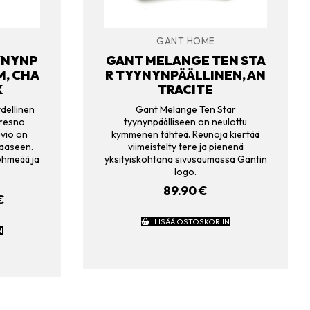
GANT HOME
YNYNP
GANT MELANGE TEN STA
M, CHA
R TYYNYNPÄÄLLINEN, AN
K
TRACITE
dellinen
Gant Melange Ten Star
Fresno
tyynynpäälliseen on neulottu
uvio on
kymmenen tähteä. Reunoja kiertää
aaseen.
viimeistelty tere ja pienenä
ehmeää ja
yksityiskohtana sivusaumassa Gantin
.
logo.
89.90
€
ERÄINEN
€
NYKYINEN
HINTA
LISÄÄ OSTOSKORIIN
ON:
N
€.
39.00 €.