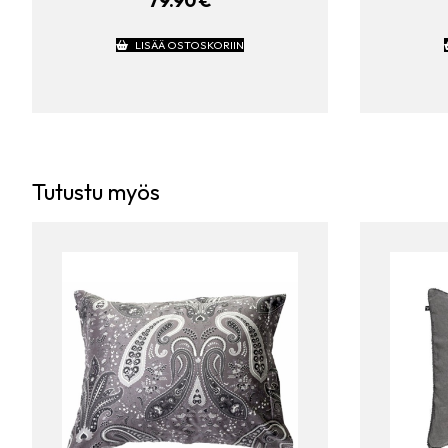
79.90
€
LISÄÄ OSTOSKORIIN
Tutustu myös