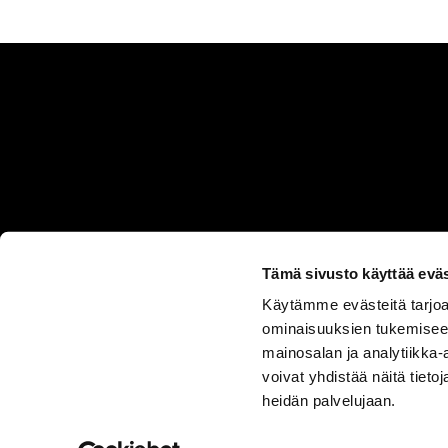
Tämä sivusto käyttää eväs
Käytämme evästeitä tarjoa
ASIAKASPALVELU
ominaisuuksien tukemisee
050 555
mainosalan ja analytiikka
0330
voivat yhdistää näitä tietoja
heidän palvelujaan.