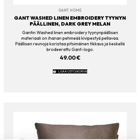
GANT HOME
GANT WASHED LINEN EMBROIDERY TYYNYN
PÄÄLLINEN, DARK GREY MELAN
Gantin Washed linen embroidery tyynynpäällisen
materiaali on ihanan pehmeää kivipestyä pellavaa.
Päällisen reunoja koristaa pitsimäinen tikkaus ja keskellä
brodeerattu Gant-logo.
49.00
€
LISÄÄ OSTOSKORIIN