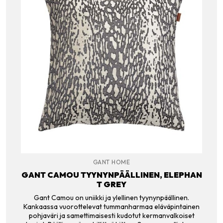
GANT HOME
GANT CAMOU TYYNYNPÄÄLLINEN, ELEPHAN
T GREY
Gant Camou on uniikki ja ylellinen tyynynpäällinen.
Kankaassa vuorottelevat tummanharmaa eläväpintainen
pohjaväri ja samettimaisesti kudotut kermanvalkoiset