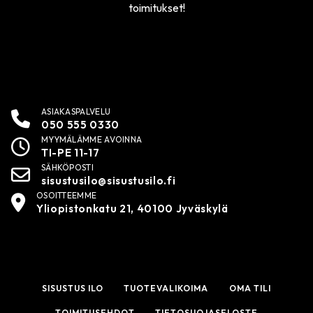
toimitukset!
ASIAKASPALVELU
050 555 0330
MYYMÄLÄMME AVOINNA
TI-PE 11-17
SÄHKÖPOSTI
sisustusilo@sisustusilo.fi
OSOITTEEMME
Yliopistonkatu 21, 40100 Jyväskylä
SISUSTUS ILO
TUOTEVALIKOIMA
OMA TILI
TOIMITUSEHDOT
TIETOSUOJASELOSTE