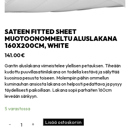
SATEEN FITTED SHEET
MUOTOONOMMELTU ALUSLAKANA
160X200CM, WHITE
141.00
€
Gantin aluslakana viimeistelee ylellisen petauksen. Tiheään
kudottu puuvillasatiinilakana on todella kestävä ja säilyttää
kuosinsa pesusta toiseen. Molempiin päihin ommellun
kuminauhan ansiosta lakana on helposti pedattava ja pysyy
täydellisesti paikoillaan. Lakana sopii parhaiten 160cm
leveään sänkyyn.
5 varastossa
Sateen
Lisää ostoskoriin
-
+
fitted