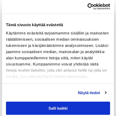
Tämä sivusto käyttää evästeitä
Käytämme evästeitä tarjoamamme sisällön ja mainosten
räätälöimiseen, sosiaalisen median ominaisuuksien
tukemiseen ja kävijämäärämme analysoimiseen. Lisäksi
jaamme sosiaalisen median, mainosalan ja analytiikka-
alan kumppaneillemme tietoja siitä, miten käytät
sivustoamme. Kumppanimme voivat yhdistää näitä
tietoja muihin tietoihin, joita olet antanut heille tai joita on
GANT HOME
kerätty, kun olet käyttänyt heidän palvelujaan.
GANT LEA LINEN TYYNYNPÄÄLLINEN, COFFE
E / CREAM
Näytä tiedot
Gantin Lea Linen -tyynynpäällisessä toinen puoli on
kermanvalkoinen ja toinen kahvinruskea. Yhdellä tyynyllä
saat uutta ilmettä sisustukseen ja kahdella tyynyllä luot jo
vaihdeltavan kokonaisuuden. Vetoketju…
Salli kaikki
79.90
€