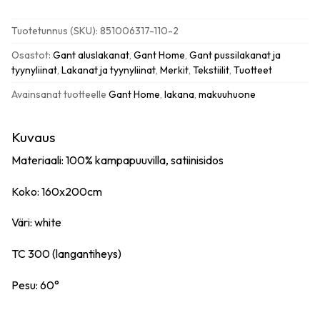
sheet
muotoonommeltu
Tuotetunnus (SKU):
851006317-110-2
aluslakana
160x200cm,
Osastot:
Gant aluslakanat
,
Gant Home
,
Gant pussilakanat ja
white
tyynyliinat
,
Lakanat ja tyynyliinat
,
Merkit
,
Tekstiilit
,
Tuotteet
määrä
Avainsanat tuotteelle
Gant Home
,
lakana
,
makuuhuone
Kuvaus
Materiaali: 100% kampapuuvilla, satiinisidos
Koko: 160x200cm
Väri: white
TC 300 (langantiheys)
Pesu: 60°