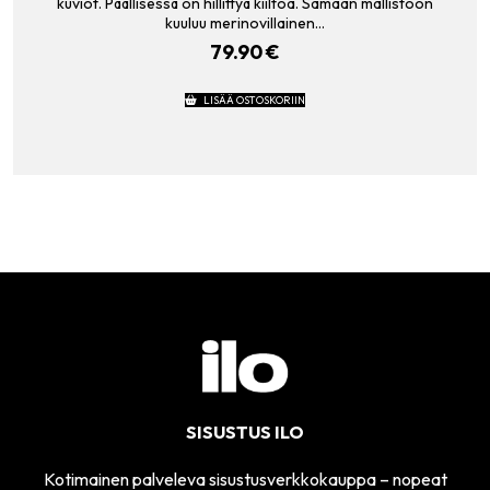
kuviot. Päällisessä on hillittyä kiiltoa. Samaan mallistoon
kuuluu merinovillainen…
79.90
€
LISÄÄ OSTOSKORIIN
SISUSTUS ILO
Kotimainen palveleva sisustusverkkokauppa – nopeat