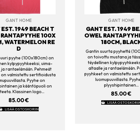
GANT HOME
GANT HOME
EST. 1949 BEACH T
GANT EST. 1949 B
 RANTAPYYHE 100X
OWEL RANTAPYYHE
M, WATERMELON RE
180CM, BLAC
D
Gantin suurta pyyhettä (1
on toivottu mustana ja täss
suuri pyyhe (100x180cm) on
täydellinen kylpypyyhkeeks
inen kylpypyyhkeeksi, uima-
altaalle ja rantaelämään.
e ja rantaelämään. Pehmeät
pyyhkeet on valmistettu sert
on valmistettu sertifioidusta
luomupuuvillasta. Pyyh
mupuuvillasta. Pyyhe on
plyyshipintainen…
pintainen ja kääntöpuoli on
teeta. Klassinen logo…
85.00
€
85.00
€
LISÄÄ OSTOSKORII
LISÄÄ OSTOSKORIIN