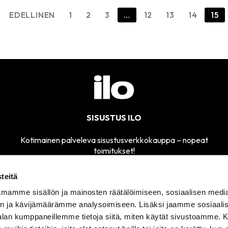
EDELLINEN
1
2
3
…
12
13
14
15
SISUSTUS ILO
Kotimainen palveleva sisustusverkkokauppa – nopeat
toimitukset!
teitä
mamme sisällön ja mainosten räätälöimiseen, sosiaalisen medi
MYYMÄLÄMME
n ja kävijämäärämme analysoimiseen. Lisäksi jaamme sosiaali
SÄHKÖPOSTI
AVOINNA
sisustusilo@sisustusilo.fi
-alan kumppaneillemme tietoja siitä, miten käytät sivustoamme
TI-PE 11-17