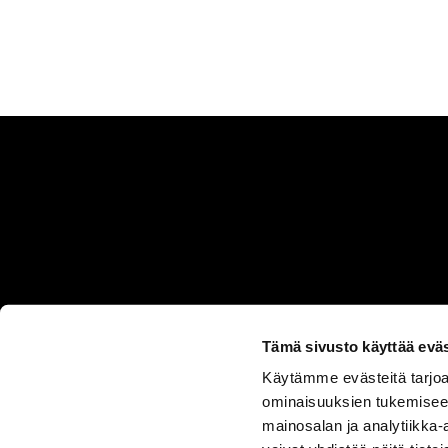
Artikkelien
sivutus
Tämä sivusto käyttää eväs
Käytämme evästeitä tarjoa
ASIAKASPALVELU
ominaisuuksien tukemisee
050 555
mainosalan ja analytiikka
0330