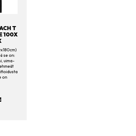
EACH T
 100X
K
00x180cm)
ä se on:
i, uima-
 Pehmeät
ifioidusta
e on
N