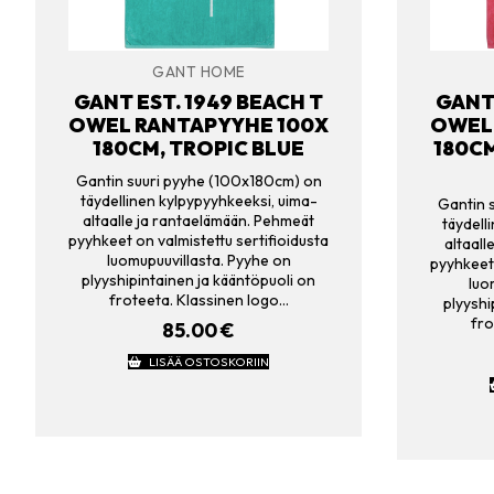
GANT HOME
GANT EST. 1949 BEACH T
GANT 
OWEL RANTAPYYHE 100X
OWEL
180CM, TROPIC BLUE
180C
Gantin suuri pyyhe (100x180cm) on
täydellinen kylpypyyhkeeksi, uima-
Gantin 
altaalle ja rantaelämään. Pehmeät
täydell
pyyhkeet on valmistettu sertifioidusta
altaall
luomupuuvillasta. Pyyhe on
pyyhkeet 
plyyshipintainen ja kääntöpuoli on
luo
froteeta. Klassinen logo…
plyyshi
fro
85.00
€
LISÄÄ OSTOSKORIIN