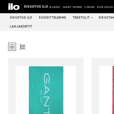
Hyppää
SISUSTUS ILO
sisältöön
ALESSI
GANT HOME
LINUM
EVA SOLO
SISUSTUS ILO
SUOSITTELEMME
TEKSTIILIT
SISUSTA
LAHJAKORTIT