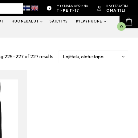
MYYMÄLÄ AVOINNA
KÄYTTÄJÄTILI
TI-PE 11-17
OMA TILI
OT
HUONEKALUT
SÄILYTYS
KYLPYHUONE
0
g 225–227 of 227 results