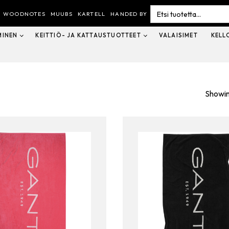
Search
for:
WOODNOTES
MUUBS
KARTELL
HANDED BY
MINEN
KEITTIÖ- JA KATTAUSTUOTTEET
VALAISIMET
KELL
Showin