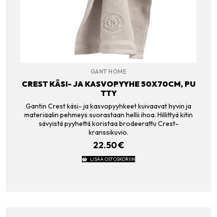
GANT HOME
CREST KÄSI- JA KASVOPYYHE 50X70CM, PU
TTY
Gantin Crest käsi- ja kasvopyyhkeet kuivaavat hyvin ja
materiaalin pehmeys suorastaan hellii ihoa. Hillittyä kitin
sävyistä pyyhettä koristaa brodeerattu Crest-
kranssikuvio.
22.50
€
LISÄÄ OSTOSKORIIN