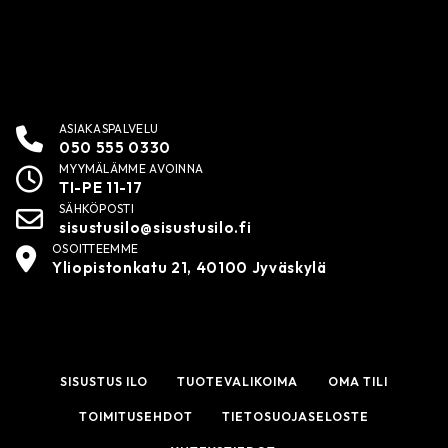
ASIAKASPALVELU
050 555 0330
MYYMÄLÄMME AVOINNA
TI-PE 11-17
SÄHKÖPOSTI
sisustusilo@sisustusilo.fi
OSOITTEEMME
Yliopistonkatu 21, 40100 Jyväskylä
SISUSTUS ILO
TUOTEVALIKOIMA
OMA TILI
TOIMITUSEHDOT
TIETOSUOJASELOSTE