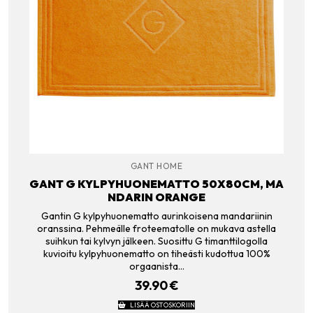
GANT HOME
GANT G KYLPYHUONEMATTO 50X80CM, MA
NDARIN ORANGE
Gantin G kylpyhuonematto aurinkoisena mandariinin
oranssina. Pehmeälle froteematolle on mukava astella
suihkun tai kylvyn jälkeen. Suosittu G timanttilogolla
kuvioitu kylpyhuonematto on tiheästi kudottua 100%
orgaanista…
39.90
€
LISÄÄ OSTOSKORIIN