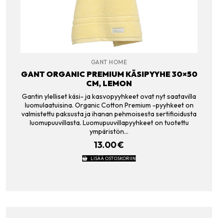
GANT HOME
GANT ORGANIC PREMIUM KÄSIPYYHE 30×50
CM, LEMON
Gantin ylelliset käsi- ja kasvopyyhkeet ovat nyt saatavilla
luomulaatuisina. Organic Cotton Premium -pyyhkeet on
valmistettu paksusta ja ihanan pehmoisesta sertifioidusta
luomupuuvillasta. Luomupuuvillapyyhkeet on tuotettu
ympäristön…
13.00
€
LISÄÄ OSTOSKORIIN