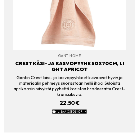
GANT HOME
CREST KÄSI- JA KASVOPYYHE 50X70CM, LI
GHT APRICOT
Gantin Crest käsi- ja kasvopyyhkeet kuivaavat hyvin ja
materiaalin pehmeys suorastaan hellii ihoa. Suloista
aprikoosin sävyistä pyyhettä koristaa brodeerattu Crest-
kranssikuvio.
22.50
€
LISÄÄ OSTOSKORIIN