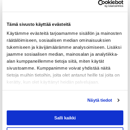
Tämä sivusto käyttää evästeitä
Käytämme evästeitä tarjoamamme sisällön ja mainosten
räätälöimiseen, sosiaalisen median ominaisuuksien
tukemiseen ja kävijämäärämme analysoimiseen. Lisäksi
jaamme sosiaalisen median, mainosalan ja analytiikka-
alan kumppaneillemme tietoja siitä, miten käytät
sivustoamme. Kumppanimme voivat yhdistää näitä
tietoja muihin tietoihin, joita olet antanut heille tai joita on
kerätty, kun olet käyttänyt heidän palvelujaan.
GANT HOME
GANT PREMIUM KÄSIPYYHE 30X50CM, GOL
Näytä tiedot
DEN YELLOW
Gantin ylelliset käsi- ja kasvopyyhkeet ovat nyt saatavilla
luomulaatuisina. Premium -pyyhkeet on valmistettu
Salli kaikki
paksusta ja ihanan pehmoisesta sertifioidusta
luomupuuvillasta. Luomupuuvillapyyhkeet on tuotettu