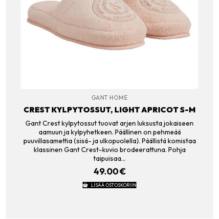
GANT HOME
CREST KYLPYTOSSUT, LIGHT APRICOT S-M
Gant Crest kylpytossut tuovat arjen luksusta jokaiseen
aamuun ja kylpyhetkeen. Päällinen on pehmeää
puuvillasamettia (sisä- ja ulkopuolella). Päällistä komistaa
klassinen Gant Crest-kuvio brodeerattuna. Pohja
taipuisaa…
49.00
€
LISÄÄ OSTOSKORIIN