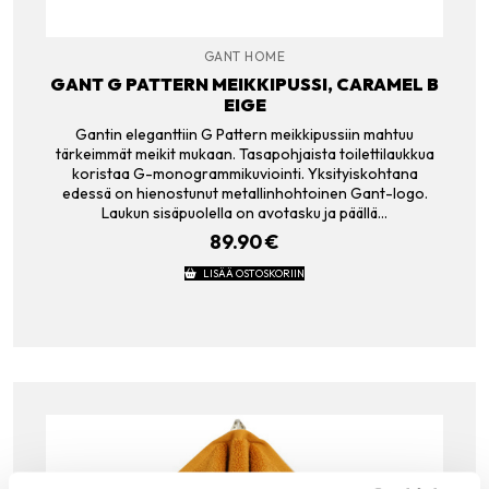
GANT HOME
GANT G PATTERN MEIKKIPUSSI, CARAMEL B
EIGE
Gantin eleganttiin G Pattern meikkipussiin mahtuu
tärkeimmät meikit mukaan. Tasapohjaista toilettilaukkua
koristaa G-monogrammikuviointi. Yksityiskohtana
edessä on hienostunut metallinhohtoinen Gant-logo.
Laukun sisäpuolella on avotasku ja päällä…
89.90
€
LISÄÄ OSTOSKORIIN