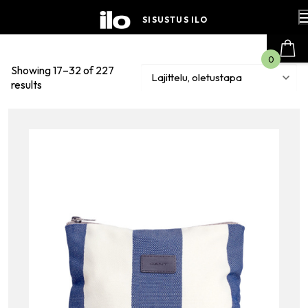
Hyppää
sisältöön
SISUSTUS ILO
0
Showing 17–32 of 227
results