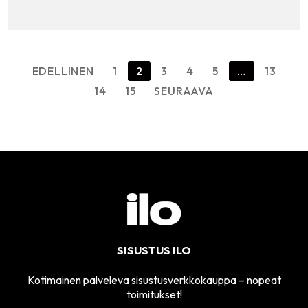
Artikkelien
EDELLINEN
1
2
3
4
5
…
13
sivutus
14
15
SEURAAVA
SISUSTUS ILO
Kotimainen palveleva sisustusverkkokauppa – nopeat
toimitukset!