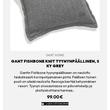
GANT HOME
GANT FISHBONE KNIT TYYNYNPÄÄLLINEN, S
KY GREY
Gantin Fishbone tyynynpäälliseen on neulottu
taidokkaasti korinpohjamainen pinta. Päällisen toinen
puoli on sileää neulosta. Reunoja kiertää kehysmäinen
resori. Tyynyn sivusaumassa on piilovetoketju ja
yksityiskohtana harmaa…
99.00
€
LISÄÄ OSTOSKORIIN