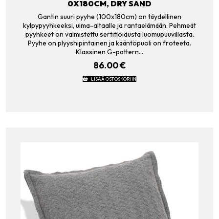
0X180CM, DRY SAND
Gantin suuri pyyhe (100x180cm) on täydellinen
kylpypyyhkeeksi, uima-altaalle ja rantaelämään. Pehmeät
pyyhkeet on valmistettu sertifioidusta luomupuuvillasta.
Pyyhe on plyyshipintainen ja kääntöpuoli on froteeta.
Klassinen G-pattern…
86.00
€
LISÄÄ OSTOSKORIIN