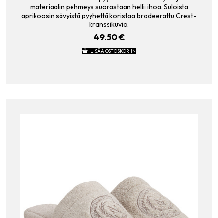
materiaalin pehmeys suorastaan hellii ihoa. Suloista
aprikoosin sävyistä pyyhettä koristaa brodeerattu Crest-
kranssikuvio.
49.50
€
LISÄÄ OSTOSKORIIN