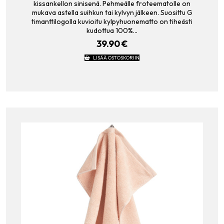
kissankellon sinisenä. Pehmeälle froteematolle on
mukava astella suihkun tai kylvyn jälkeen. Suosittu G
timanttilogolla kuvioitu kylpyhuonematto on tiheästi
kudottua 100%…
39.90
€
LISÄÄ OSTOSKORIIN