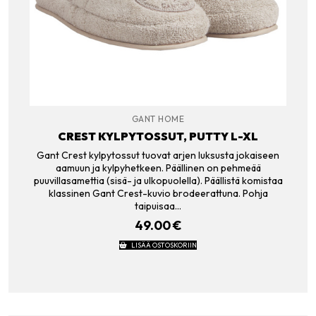
GANT HOME
CREST KYLPYTOSSUT, PUTTY L-XL
Gant Crest kylpytossut tuovat arjen luksusta jokaiseen
aamuun ja kylpyhetkeen. Päällinen on pehmeää
puuvillasamettia (sisä- ja ulkopuolella). Päällistä komistaa
klassinen Gant Crest-kuvio brodeerattuna. Pohja
taipuisaa…
49.00
€
LISÄÄ OSTOSKORIIN