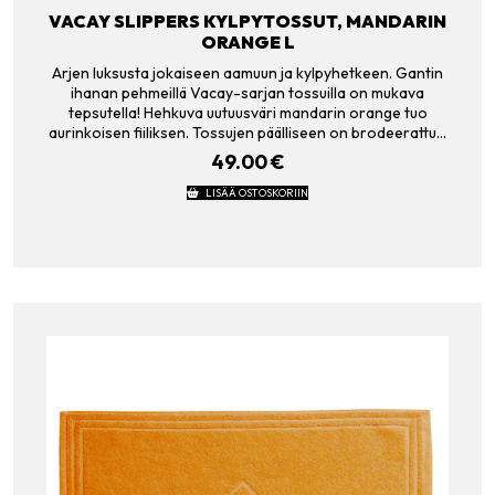
VACAY SLIPPERS KYLPYTOSSUT, MANDARIN
ORANGE L
Arjen luksusta jokaiseen aamuun ja kylpyhetkeen. Gantin
ihanan pehmeillä Vacay-sarjan tossuilla on mukava
tepsutella! Hehkuva uutuusväri mandarin orange tuo
aurinkoisen fiiliksen. Tossujen päälliseen on brodeerattu…
49.00
€
LISÄÄ OSTOSKORIIN