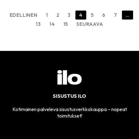
Artikkelien
EDELLINEN
1
2
3
4
5
6
7
…
sivutus
13
14
15
SEURAAVA
SISUSTUS ILO
Kotimainen palveleva sisustusverkkokauppa – nopeat
toimitukset!