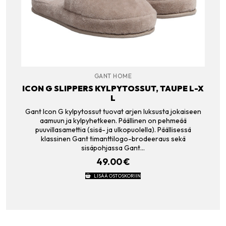
GANT HOME
ICON G SLIPPERS KYLPYTOSSUT, TAUPE L-X
L
Gant Icon G kylpytossut tuovat arjen luksusta jokaiseen
aamuun ja kylpyhetkeen. Päällinen on pehmeää
puuvillasamettia (sisä- ja ulkopuolella). Päällisessä
klassinen Gant timanttilogo-brodeeraus sekä
sisäpohjassa Gant…
49.00
€
LISÄÄ OSTOSKORIIN