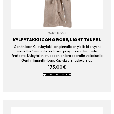
GANT HOME
KYLPYTAKKI ICON G ROBE, LIGHT TAUPE L
Gantin Icon G-kylpytakki on pinnaltaan ylellistä plyyshi
samettia. Sisäpinta on tiheää ja leppoisan tuntuista
froteeta. Kylpytakin etuosaan on brodeerattu valkoisella
Gantin timantti-logo. Kauluksen, taskujen ja…
175.00
€
LISÄÄ OSTOSKORIIN