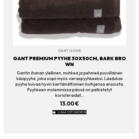
GANT HOME
GANT PREMIUM PYYHE 30X50CM, BARK BRO
WN
Gantin ihanan ylellinen, muhkea ja pehmeä puuvillainen
käsipyyhe, joka sopii myös vieraspyyhkeeksi. Laadukas
pyyhe kuivaa hyvin kiertämättömien kuitujensa ansiosta.
Pyyhkeen molemmissa päissä on pelkistetyt
koristeraidat…
13.00
€
LISÄÄ OSTOSKORIIN