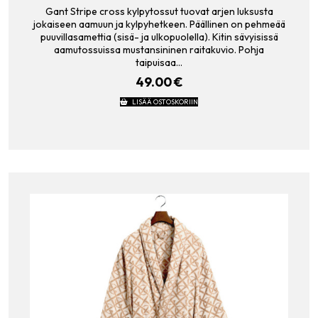
Gant Stripe cross kylpytossut tuovat arjen luksusta
jokaiseen aamuun ja kylpyhetkeen. Päällinen on pehmeää
puuvillasamettia (sisä- ja ulkopuolella). Kitin sävyisissä
aamutossuissa mustansininen raitakuvio. Pohja
taipuisaa…
49.00
€
LISÄÄ OSTOSKORIIN