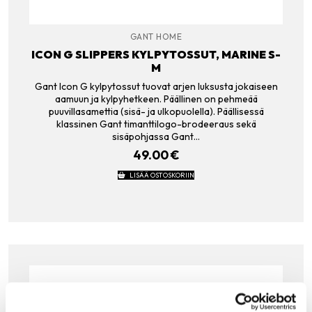
GANT HOME
ICON G SLIPPERS KYLPYTOSSUT, MARINE S-
M
Gant Icon G kylpytossut tuovat arjen luksusta jokaiseen
aamuun ja kylpyhetkeen. Päällinen on pehmeää
puuvillasamettia (sisä- ja ulkopuolella). Päällisessä
klassinen Gant timanttilogo-brodeeraus sekä
sisäpohjassa Gant…
49.00
€
LISÄÄ OSTOSKORIIN