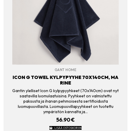
GANT HOME
ICON G TOWEL KYLPYPYYHE 70X140CM, MA
RINE
Gantin ylelliset Icon G kylpypyyhkeet (70x140cm) ovat nyt
saatavilla luomulaatuisina. Pyyhkeet on valmistettu
paksusta ja ihanan pehmoisesta sertifioidusta
luomupuuvillasta. Luomupuuvillapyyhkeet on tuotettu
ympäristön kannalta ja…
56.90
€
LISÄÄ OSTOSKORIIN