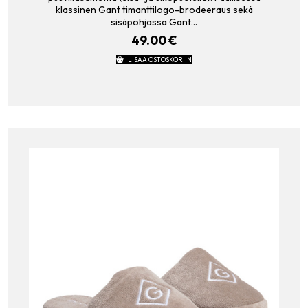
klassinen Gant timanttilogo-brodeeraus sekä
sisäpohjassa Gant…
49.00
€
LISÄÄ OSTOSKORIIN