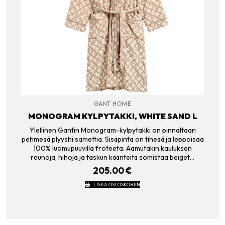
GANT HOME
MONOGRAM KYLPYTAKKI, WHITE SAND L
Ylellinen Gantin Monogram-kylpytakki on pinnaltaan
pehmeää plyyshi samettia. Sisäpinta on tiheää ja leppoisaa
100% luomupuuvilla froteeta. Aamutakin kauluksen
reunoja, hihoja ja taskun käänteitä somistaa beiget…
205.00
€
LISÄÄ OSTOSKORIIN