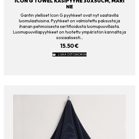
ICON G TOWEL KÄSIPYYHE 30X50CM, MARI
NE
Gantin ylelliset Icon G pyyhkeet ovat nyt saatavilla
luomulaatuisina. Pyyhkeet on valmistettu paksusta ja
ihanan pehmoisesta sertifioidusta luomupuuvillasta.
Luomupuuvillapyyhkeet on tuotettu ympäristön kannalta ja
sosiaalisesti…
15.50
€
LISÄÄ OSTOSKORIIN