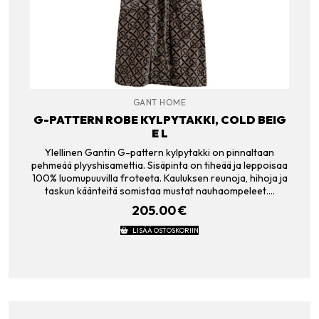
GANT HOME
G-PATTERN ROBE KYLPYTAKKI, COLD BEIG
E L
Ylellinen Gantin G-pattern kylpytakki on pinnaltaan
pehmeää plyyshisamettia. Sisäpinta on tiheää ja leppoisaa
100% luomupuuvilla froteeta. Kauluksen reunoja, hihoja ja
taskun käänteitä somistaa mustat nauhaompeleet.…
205.00
€
LISÄÄ OSTOSKORIIN