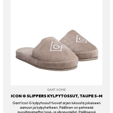
GANT HOME
ICON G SLIPPERS KYLPYTOSSUT, TAUPE S-M
Gant Icon G kylpytossut tuovat arjen luksusta jokaiseen
aamuun ja kylpyhetkeen. Päällinen on pehmeää
puuvillasamettia (sisä- ja ulkopuolella). Päällisessä