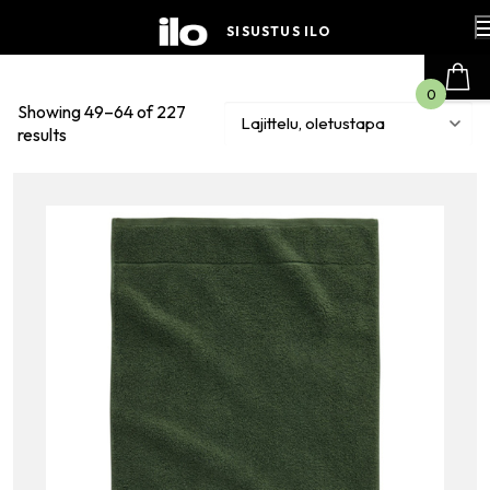
Hyppää
sisältöön
SISUSTUS ILO
0
Showing 49–64 of 227
results