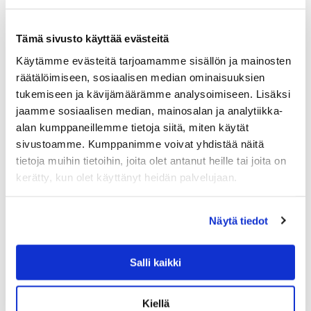
Tämä sivusto käyttää evästeitä
Käytämme evästeitä tarjoamamme sisällön ja mainosten
räätälöimiseen, sosiaalisen median ominaisuuksien
tukemiseen ja kävijämäärämme analysoimiseen. Lisäksi
jaamme sosiaalisen median, mainosalan ja analytiikka-
alan kumppaneillemme tietoja siitä, miten käytät
sivustoamme. Kumppanimme voivat yhdistää näitä
tietoja muihin tietoihin, joita olet antanut heille tai joita on
kerätty, kun olet käyttänyt heidän palvelujaan.
GANT HOME
Näytä tiedot
FLANNEL SLIPPERS KYLPYTOSSUT, HAZELW
OOD BEIGE L-XL
Salli kaikki
Gant Flannel-tohvelit ovat täydelliset kotitossut, jotka
tuovat arjen luksusta jokaiseen päivään ja kylpyhetkeen.
Tohvelit on valmistettu pehmeästä ruudullisesta puuvilla-
Kiellä
flanellista. Sisäpohjaan on kirjailtu Gant logo. Tohvelit…