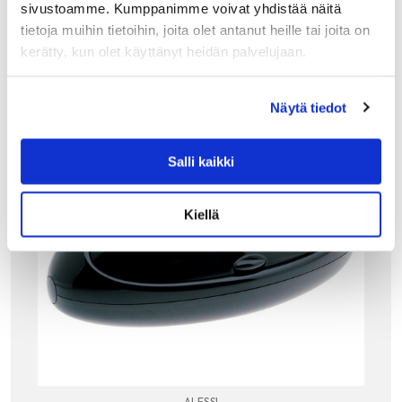
Tutustu myös
sivustoamme. Kumppanimme voivat yhdistää näitä
tietoja muihin tietoihin, joita olet antanut heille tai joita on
kerätty, kun olet käyttänyt heidän palvelujaan.
Näytä tiedot
Salli kaikki
Kiellä
ALESSI