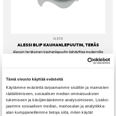
ALESSI
ALESSI BLIP KAUHANLEPUUTIN, TERÄS
Alessin teräksinen kauhanlepuutin ilahduttaa modernilla
muodollaan. Blip on saanut nimensä pienestä aallosta, kun
vesipisara putoaa vedenpintaan. Blipillä voi olla luovasti
käyttöä monille ideoille: tarjoile oliiveja,…
29.00
€
Tämä sivusto käyttää evästeitä
LISÄÄ OSTOSKORIIN
Käytämme evästeitä tarjoamamme sisällön ja mainosten
räätälöimiseen, sosiaalisen median ominaisuuksien
tukemiseen ja kävijämäärämme analysoimiseen. Lisäksi
jaamme sosiaalisen median, mainosalan ja analytiikka-
alan kumppaneillemme tietoja siitä, miten käytät