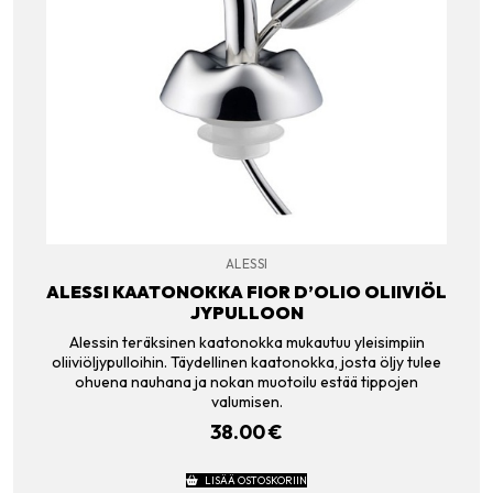
ALESSI
ALESSI KAATONOKKA FIOR D’OLIO OLIIVIÖL
JYPULLOON
Alessin teräksinen kaatonokka mukautuu yleisimpiin
oliiviöljypulloihin. Täydellinen kaatonokka, josta öljy tulee
ohuena nauhana ja nokan muotoilu estää tippojen
valumisen.
38.00
€
LISÄÄ OSTOSKORIIN