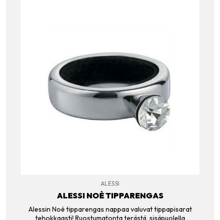
ALESSI
ALESSI NOÈ TIPPARENGAS
Alessin Noè tipparengas nappaa valuvat tippapisarat
tehokkaasti! Ruostumatonta terästä, sisäpuolella