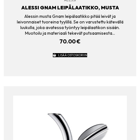
ALESSI GNAM LEIPÄLAATIKKO, MUSTA
Alessin musta Gnam leipälaatikko pitää leivät ja
leivonnaiset tuoreina tyylillä. Se on varustettu kätevällä
luukulla, joka avatessa työntyy leipälaatikon sisään.
Muotoilu ja materiaali tekevät putsaamisesta…
70.00
€
LISÄÄ OSTOSKORIIN