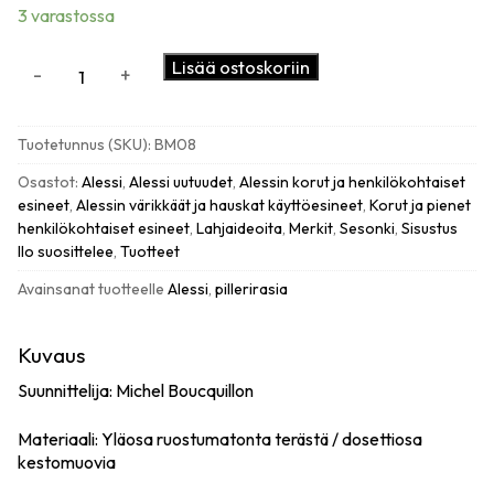
3 varastossa
Alessi
Lisää ostoskoriin
-
+
YoYo
pillerirasia,
teräskansi
Tuotetunnus (SKU):
BM08
määrä
Osastot:
Alessi
,
Alessi uutuudet
,
Alessin korut ja henkilökohtaiset
esineet
,
Alessin värikkäät ja hauskat käyttöesineet
,
Korut ja pienet
henkilökohtaiset esineet
,
Lahjaideoita
,
Merkit
,
Sesonki
,
Sisustus
Ilo suosittelee
,
Tuotteet
Avainsanat tuotteelle
Alessi
,
pillerirasia
Kuvaus
Suunnittelija: Michel Boucquillon
Materiaali: Yläosa ruostumatonta terästä / dosettiosa
kestomuovia