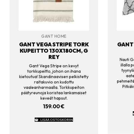
GANT HOME
GANT VEGA STRIPE TORK
GANT 
KUPEITTO 130X180CM, G
REY
Nauti Ga
illalla
Gant Vega Stripe on kevyt
tyynyl
torkkupeitto, johon on ihana
aate
kietoutua! Skandinaavisen pelkistetty
pehmeitä,
raitakuvio on kudottu
Pitkäk
vaaleanharmaalla. Torkkupeiton
päätyreunoja koristaa lankamaiset
keveät hapsut.
159.00
€
LISÄÄ OSTOSKORIIN