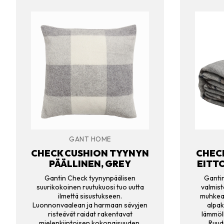
GANT HOME
CHECK CUSHION TYYNYN
CHEC
PÄÄLLINEN, GREY
EITT
Gantin Check tyynynpäälisen
Gantin
suurikokoinen ruutukuosi tuo uutta
valmist
ilmettä sisustukseen.
muhkea 
Luonnonvaalean ja harmaan sävyjen
alpak
risteävät raidat rakentavat
lämmöll
mielenkiintoisen kokonaisuuden.
Ruud