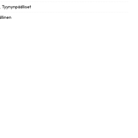
t
,
Tyynynpäälliset
llinen