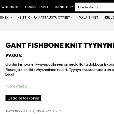
Search
for:
WOODNOTES
MUUBS
KARTELL
HANDED BY
MINEN
KEITTIÖ- JA KATTAUSTUOTTEET
VALAISIMET
KELL
GANT FISHBONE KNIT TYYNYN
99.00
€
Gantin Fishbone tyynynpäälliseen on neulottu taidokkaasti korin
Reunoja kiertää kehysmäinen resori. Tyynyn sivusaumassa on p
label.
1 varastossa
Gant
Lisää ostoskoriin
Fishbone
knit
Tuotetunnus (SKU):
853046501-113
tyynynpäällinen,