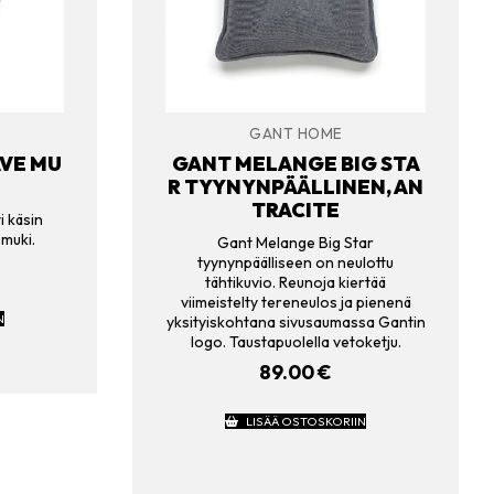
GANT HOME
VE MU
GANT MELANGE BIG STA
R TYYNYNPÄÄLLINEN, AN
TRACITE
i käsin
 muki.
Gant Melange Big Star
tyynynpäälliseen on neulottu
tähtikuvio. Reunoja kiertää
viimeistelty tereneulos ja pienenä
N
yksityiskohtana sivusaumassa Gantin
logo. Taustapuolella vetoketju.
89.00
€
LISÄÄ OSTOSKORIIN