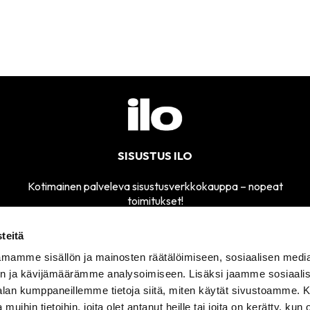
SISUSTUS ILO
Kotimainen palveleva sisustusverkkokauppa – nopeat
toimitukset!
teitä
mamme sisällön ja mainosten räätälöimiseen, sosiaalisen medi
MYYMÄLÄMME
n ja kävijämäärämme analysoimiseen. Lisäksi jaamme sosiaali
SÄHKÖPOSTI
AVOINNA
sisustusilo@sisustusilo.fi
-alan kumppaneillemme tietoja siitä, miten käytät sivustoamme
TI-PE 11-17
 muihin tietoihin, joita olet antanut heille tai joita on kerätty, kun 