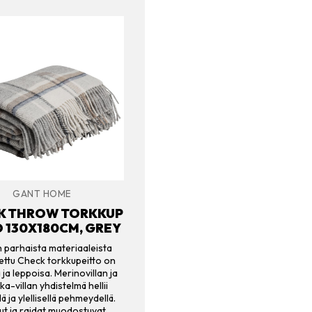
GANT HOME
K THROW TORKKUP
O 130X180CM, GREY
 parhaista materiaaleista
ettu Check torkkupeitto on
ja leppoisa. Merinovillan ja
ka-villan yhdistelmä hellii
ä ja ylellisellä pehmeydellä.
ut ja raidat muodostuvat