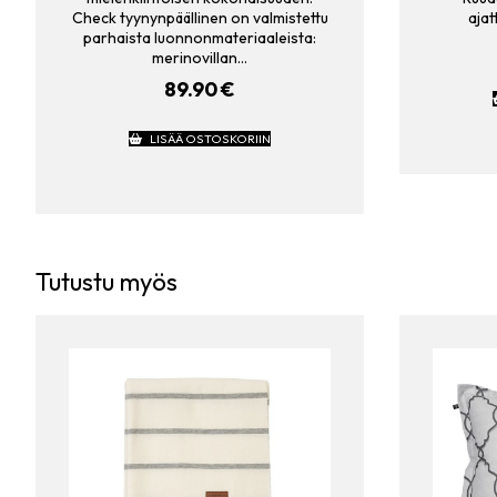
Check tyynynpäällinen on valmistettu
aja
parhaista luonnonmateriaaleista:
merinovillan…
89.90
€
LISÄÄ OSTOSKORIIN
Tutustu myös