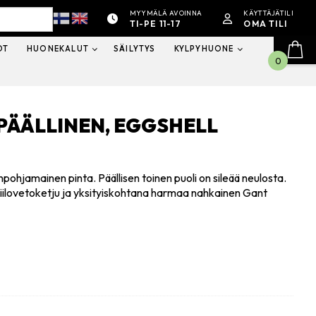
MYYMÄLÄ AVOINNA
KÄYTTÄJÄTILI
TI-PE 11-17
OMA TILI
OT
HUONEKALUT
SÄILYTYS
KYLPYHUONE
0
PÄÄLLINEN, EGGSHELL
pohjamainen pinta. Päällisen toinen puoli on sileää neulosta.
iilovetoketju ja yksityiskohtana harmaa nahkainen Gant