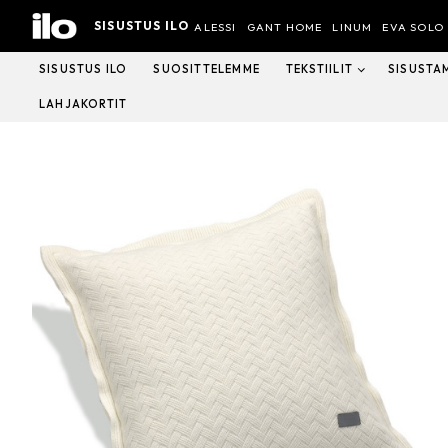
Hyppää
SISUSTUS ILO
sisältöön
ALESSI
GANT HOME
LINUM
EVA SOLO
SISUSTUS ILO
SUOSITTELEMME
TEKSTIILIT
SISUSTA
LAHJAKORTIT