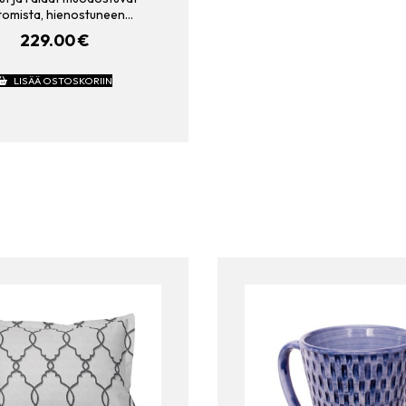
ttomista, hienostuneen…
229.00
€
LISÄÄ OSTOSKORIIN