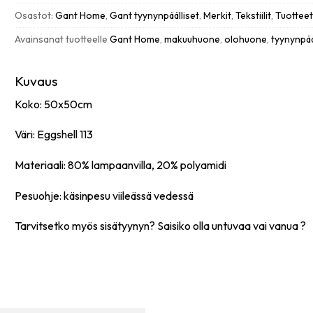
eggshell
Osastot:
Gant Home
,
Gant tyynynpäälliset
,
Merkit
,
Tekstiilit
,
Tuottee
määrä
Avainsanat tuotteelle
Gant Home
,
makuuhuone
,
olohuone
,
tyynynpää
Kuvaus
Koko: 50x50cm
Väri: Eggshell 113
Materiaali: 80% lampaanvilla, 20% polyamidi
Pesuohje: käsinpesu viileässä vedessä
Tarvitsetko myös sisätyynyn? Saisiko olla
untuvaa
vai
vanua
?