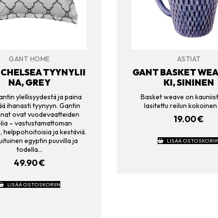
GANT HOME
ASTIAT
CHELSEA TYYNYLII
GANT BASKET WEA
NA, GREY
KI, SININEN
ntin ylellisyydestä ja paina
Basket weave on kauniist
 pää ihanasti tyynyyn. Gantin
lasitettu reilun kokoinen
iinat ovat vuodevaatteiden
19.00
€
lia – vastustamattoman
 helppohoitoisia ja kestäviä.
uituinen egyptin puuvilla ja
LISÄÄ OSTOSKORII
todella…
49.90
€
LISÄÄ OSTOSKORIIN