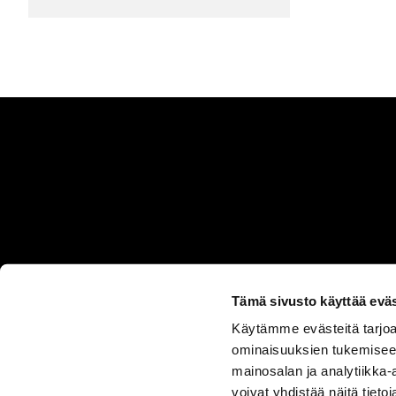
Tämä sivusto käyttää eväs
Käytämme evästeitä tarjoa
ASIAKASPALVELU
ominaisuuksien tukemisee
050 555
mainosalan ja analytiikka
0330
voivat yhdistää näitä tietoja