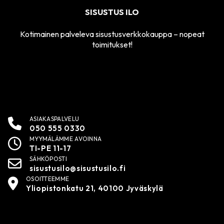
SISUSTUS ILO
Kotimainen palveleva sisustusverkkokauppa – nopeat
toimitukset!
ASIAKASPALVELU
050 555 0330
MYYMÄLÄMME AVOINNA
TI-PE 11-17
SÄHKÖPOSTI
sisustusilo@sisustusilo.fi
OSOITTEEMME
Yliopistonkatu 21, 40100 Jyväskylä