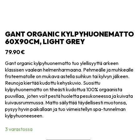
GANT ORGANIC KYLPYHUONEMATTO
60X90CM, LIGHT GREY
79.90
€
Gant organic kylpyhuonematto tuo ylellisyyttä arkeen
klassisen vaalean helmenharmaana. Pehmeälle ja muhkealle
froteematolle on mukava astella suihkun tai kylvyn jälkeen.
Reunoja kiertää kudottu kehyskuvio. Suosittu
kylpyhuonematto on tiheästi kudottua 100% orgaanista
puuvillaa, joten voit pestä huoletta pesukoneessa ja kuivata
kuivausrummussa. Matto säilyttää täydellisesti muotonsa,
pysyy hyvin paikallaan ja tuo viimeistellyn spa-tunnelman
kylpyhuoneeseen.
3 varastossa