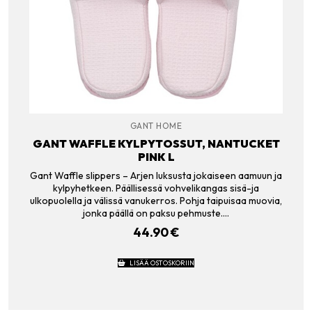
GANT HOME
GANT WAFFLE KYLPYTOSSUT, NANTUCKET
PINK L
Gant Waffle slippers – Arjen luksusta jokaiseen aamuun ja
kylpyhetkeen. Päällisessä vohvelikangas sisä-ja
ulkopuolella ja välissä vanukerros. Pohja taipuisaa muovia,
jonka päällä on paksu pehmuste.…
44.90
€
LISÄÄ OSTOSKORIIN