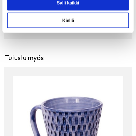
Salli kaikki
13.00
€
LISÄÄ OSTOSKORIIN
Kiellä
Tutustu myös