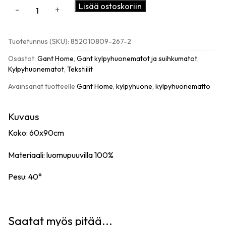
Gant
Lisää ostoskoriin
-
+
organic
kylpyhuonematto
60x90cm,
Tuotetunnus (SKU):
852010809-267-2
light
grey
Osastot:
Gant Home
,
Gant kylpyhuonematot ja suihkumatot
,
määrä
Kylpyhuonematot
,
Tekstiilit
Avainsanat tuotteelle
Gant Home
,
kylpyhuone
,
kylpyhuonematto
Kuvaus
Koko: 60x90cm
Materiaali: luomupuuvilla 100%
Pesu: 40°
Saatat myös pitää...