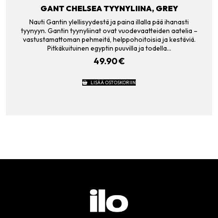
GANT CHELSEA TYYNYLIINA, GREY
Nauti Gantin ylellisyydestä ja paina illalla pää ihanasti
tyynyyn. Gantin tyynyliinat ovat vuodevaatteiden aatelia –
vastustamattoman pehmeitä, helppohoitoisia ja kestäviä.
Pitkäkuituinen egyptin puuvilla ja todella…
49.90
€
LISÄÄ OSTOSKORIIN