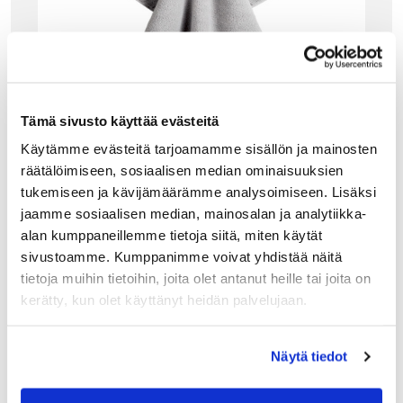
Tämä sivusto käyttää evästeitä
Käytämme evästeitä tarjoamamme sisällön ja mainosten
räätälöimiseen, sosiaalisen median ominaisuuksien
tukemiseen ja kävijämäärämme analysoimiseen. Lisäksi
jaamme sosiaalisen median, mainosalan ja analytiikka-
alan kumppaneillemme tietoja siitä, miten käytät
sivustoamme. Kumppanimme voivat yhdistää näitä
GANT HOME
tietoja muihin tietoihin, joita olet antanut heille tai joita on
GANT ORGANIC PREMIUM KÄSIPYYHE, LIGH
kerätty, kun olet käyttänyt heidän palvelujaan.
T GREY
Gantin ylelliset käsi- ja kasvopyyhkeet ovat nyt saatavilla
luomulaatuisina. Organic Cotton Premium -pyyhkeet on
Näytä tiedot
valmistettu paksusta ja ihanan pehmoisesta sertifioidusta
luomupuuvillasta. Luomupuuvillapyyhkeet on tuotettu
ympäristön…