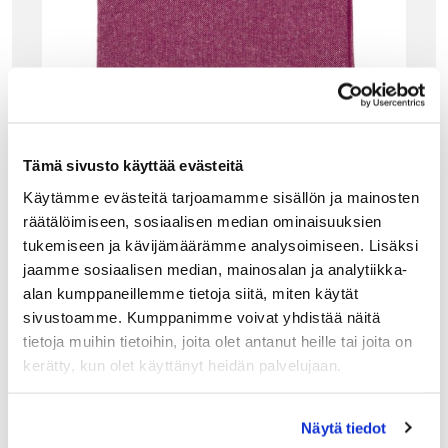
Tämä sivusto käyttää evästeitä
Käytämme evästeitä tarjoamamme sisällön ja mainosten
räätälöimiseen, sosiaalisen median ominaisuuksien
tukemiseen ja kävijämäärämme analysoimiseen. Lisäksi
jaamme sosiaalisen median, mainosalan ja analytiikka-
alan kumppaneillemme tietoja siitä, miten käytät
GANT HOME
sivustoamme. Kumppanimme voivat yhdistää näitä
OXFORD THROW TORKKUPEITTO, RHODOR
tietoja muihin tietoihin, joita olet antanut heille tai joita on
ENDRON
kerätty, kun olet käyttänyt heidän palvelujaan.
Gantin Oxford- sarjan torkkupeitto hemmottelee
pehmeydellään ja upealla värisävyllään. Yksityiskohtana
kierretyt hapsut molemmissa päissä ja harmaa nahkainen
Näytä tiedot
Gant-label. Valikoimastamme löydät myös tyynynpäälliset
sävy sävyyn. Täydellistä!