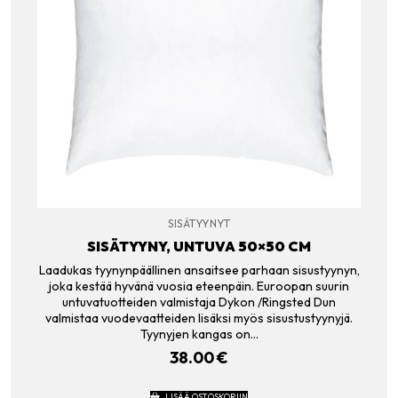
SISÄTYYNYT
SISÄTYYNY, UNTUVA 50×50 CM
Laadukas tyynynpäällinen ansaitsee parhaan sisustyynyn,
joka kestää hyvänä vuosia eteenpäin. Euroopan suurin
untuvatuotteiden valmistaja Dykon /Ringsted Dun
valmistaa vuodevaatteiden lisäksi myös sisustustyynyjä.
Tyynyjen kangas on…
38.00
€
LISÄÄ OSTOSKORIIN