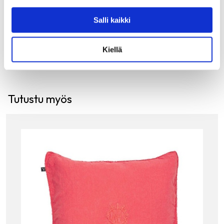
162.00
€
Salli kaikki
LISÄÄ OSTOSKORIIN
Kiellä
Tutustu myös