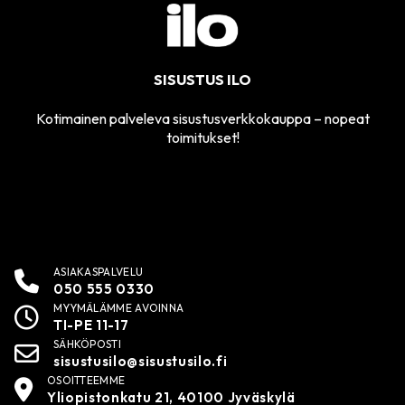
SISUSTUS ILO
Kotimainen palveleva sisustusverkkokauppa – nopeat
toimitukset!
ASIAKASPALVELU
050 555 0330
MYYMÄLÄMME AVOINNA
TI-PE 11-17
SÄHKÖPOSTI
sisustusilo@sisustusilo.fi
OSOITTEEMME
Yliopistonkatu 21, 40100 Jyväskylä