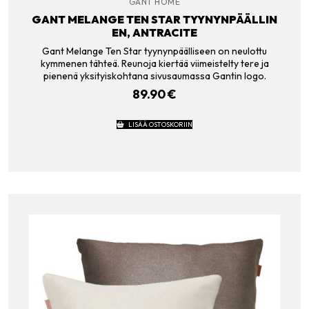
GANT HOME
GANT MELANGE TEN STAR TYYNYNPÄÄLLIN
EN, ANTRACITE
Gant Melange Ten Star tyynynpäälliseen on neulottu
kymmenen tähteä. Reunoja kiertää viimeistelty tere ja
pienenä yksityiskohtana sivusaumassa Gantin logo.
89.90
€
LISÄÄ OSTOSKORIIN