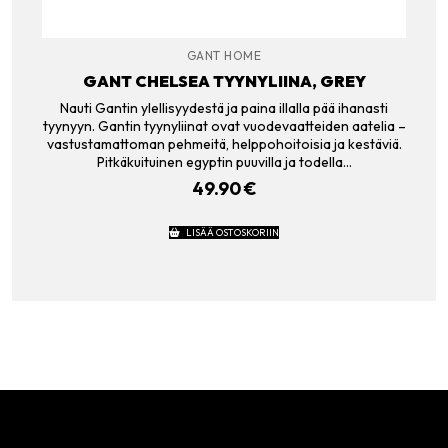
GANT HOME
GANT CHELSEA TYYNYLIINA, GREY
Nauti Gantin ylellisyydestä ja paina illalla pää ihanasti
tyynyyn. Gantin tyynyliinat ovat vuodevaatteiden aatelia –
vastustamattoman pehmeitä, helppohoitoisia ja kestäviä.
Pitkäkuituinen egyptin puuvilla ja todella…
49.90
€
LISÄÄ OSTOSKORIIN