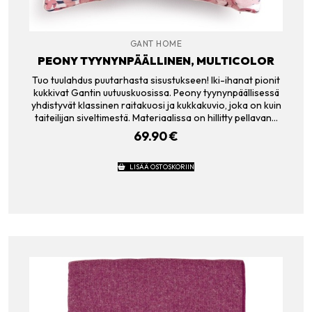
GANT HOME
PEONY TYYNYNPÄÄLLINEN, MULTICOLOR
Tuo tuulahdus puutarhasta sisustukseen! Iki-ihanat pionit
kukkivat Gantin uutuuskuosissa. Peony tyynynpäällisessä
yhdistyvät klassinen raitakuosi ja kukkakuvio, joka on kuin
taiteilijan siveltimestä. Materiaalissa on hillitty pellavan…
69.90
€
LISÄÄ OSTOSKORIIN