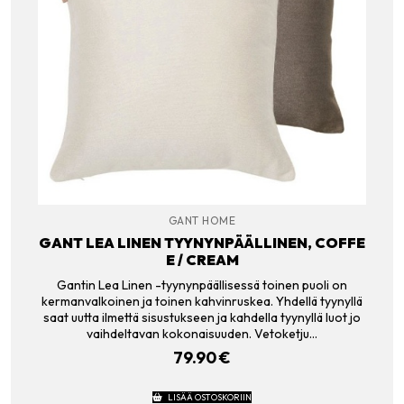
GANT HOME
GANT LEA LINEN TYYNYNPÄÄLLINEN, COFFE
E / CREAM
Gantin Lea Linen -tyynynpäällisessä toinen puoli on
kermanvalkoinen ja toinen kahvinruskea. Yhdellä tyynyllä
saat uutta ilmettä sisustukseen ja kahdella tyynyllä luot jo
vaihdeltavan kokonaisuuden. Vetoketju…
79.90
€
LISÄÄ OSTOSKORIIN