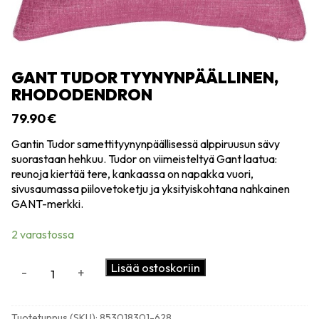
GANT TUDOR TYYNYNPÄÄLLINEN,
RHODODENDRON
79.90
€
Gantin Tudor samettityynynpäällisessä alppiruusun sävy
suorastaan hehkuu. Tudor on viimeisteltyä Gant laatua:
reunoja kiertää tere, kankaassa on napakka vuori,
sivusaumassa piilovetoketju ja yksityiskohtana nahkainen
GANT-merkki.
2 varastossa
Gant
Lisää ostoskoriin
-
+
Tudor
tyynynpäällinen,
rhododendron
Tuotetunnus (SKU):
853018301-628