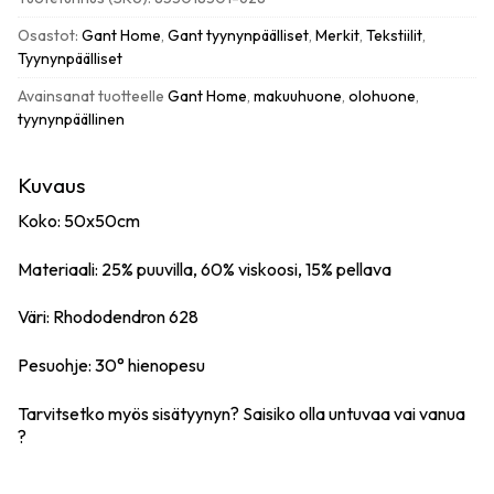
määrä
Osastot:
Gant Home
,
Gant tyynynpäälliset
,
Merkit
,
Tekstiilit
,
Tyynynpäälliset
Avainsanat tuotteelle
Gant Home
,
makuuhuone
,
olohuone
,
tyynynpäällinen
Kuvaus
Koko: 50x50cm
Materiaali: 25% puuvilla, 60% viskoosi, 15% pellava
Väri: Rhododendron 628
Pesuohje: 30° hienopesu
Tarvitsetko myös sisätyynyn? Saisiko olla
untuvaa
vai
vanua
?