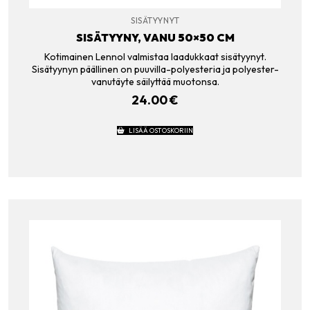
SISÄTYYNYT
SISÄTYYNY, VANU 50×50 CM
Kotimainen Lennol valmistaa laadukkaat sisätyynyt.
Sisätyynyn päällinen on puuvilla-polyesteria ja polyester-
vanutäyte säilyttää muotonsa.
24.00
€
LISÄÄ OSTOSKORIIN