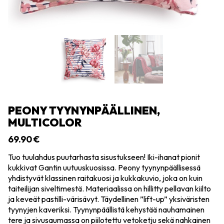
PEONY TYYNYNPÄÄLLINEN,
MULTICOLOR
69.90
€
Tuo tuulahdus puutarhasta sisustukseen! Iki-ihanat pionit
kukkivat Gantin uutuuskuosissa. Peony tyynynpäällisessä
yhdistyvät klassinen raitakuosi ja kukkakuvio, joka on kuin
taiteilijan siveltimestä. Materiaalissa on hillitty pellavan kiilto
ja keveät pastilli-värisävyt. Täydellinen ”lift-up” yksiväristen
tyynyjen kaveriksi. Tyynynpäällistä kehystää nauhamainen
tere ja sivusaumassa on piilotettu vetoketju sekä nahkainen