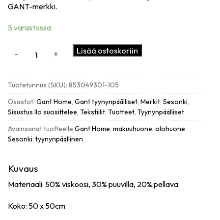
GANT-merkki.
5 varastossa
Peony
Lisää ostoskoriin
-
+
tyynynpäällinen,
multicolor
määrä
Tuotetunnus (SKU):
853049301-105
Osastot:
Gant Home
,
Gant tyynynpäälliset
,
Merkit
,
Sesonki
,
Sisustus Ilo suosittelee
,
Tekstiilit
,
Tuotteet
,
Tyynynpäälliset
Avainsanat tuotteelle
Gant Home
,
makuuhuone
,
olohuone
,
Sesonki
,
tyynynpäällinen
Kuvaus
Materiaali: 50% viskoosi, 30% puuvilla, 20% pellava
Koko: 50 x 50cm