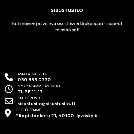
SISUSTUS ILO
Kotimainen palveleva sisustusverkkokauppa – nopeat
toimitukset!
ASIAKASPALVELU
050 555 0330
MYYMÄLÄMME AVOINNA
TI-PE 11-17
SÄHKÖPOSTI
sisustusilo@sisustusilo.fi
OSOITTEEMME
Yliopistonkatu 21, 40100 Jyväskylä