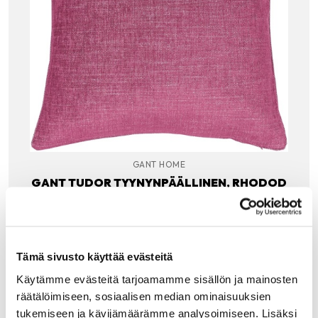
GANT HOME
GANT TUDOR TYYNYNPÄÄLLINEN, RHODOD
ENDRON
Gantin Tudor samettityynynpäällisessä alppiruusun sävy
suorastaan hehkuu. Tudor on viimeisteltyä Gant laatua:
reunoja kiertää tere, kankaassa on napakka vuori,
sivusaumassa piilovetoketju ja yksityiskohtana nahkainen
Tämä sivusto käyttää evästeitä
GANT-merkki.
Käytämme evästeitä tarjoamamme sisällön ja mainosten
79.90
€
räätälöimiseen, sosiaalisen median ominaisuuksien
tukemiseen ja kävijämäärämme analysoimiseen. Lisäksi
LISÄÄ OSTOSKORIIN