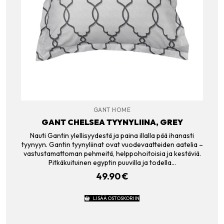
GANT HOME
GANT CHELSEA TYYNYLIINA, GREY
Nauti Gantin ylellisyydestä ja paina illalla pää ihanasti
tyynyyn. Gantin tyynyliinat ovat vuodevaatteiden aatelia –
vastustamattoman pehmeitä, helppohoitoisia ja kestäviä.
Pitkäkuituinen egyptin puuvilla ja todella…
49.90
€
LISÄÄ OSTOSKORIIN