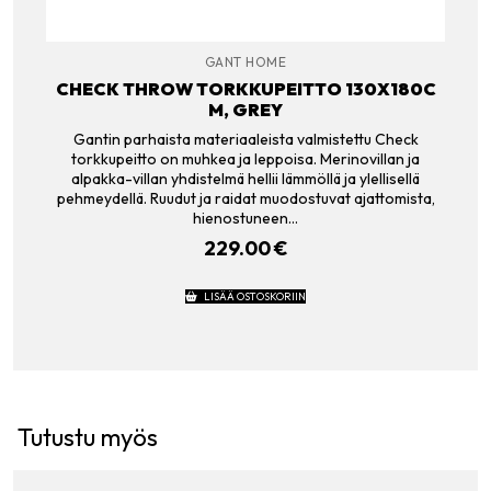
GANT HOME
CHECK THROW TORKKUPEITTO 130X180C
M, GREY
Gantin parhaista materiaaleista valmistettu Check
torkkupeitto on muhkea ja leppoisa. Merinovillan ja
alpakka-villan yhdistelmä hellii lämmöllä ja ylellisellä
pehmeydellä. Ruudut ja raidat muodostuvat ajattomista,
hienostuneen…
229.00
€
LISÄÄ OSTOSKORIIN
Tutustu myös