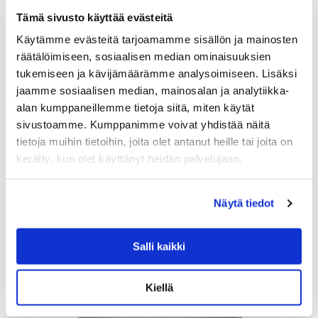
Gantin Lea Linen -tyynynpäällisessä toinen puoli on
Tämä sivusto käyttää evästeitä
kermanvalkoinen ja toinen kahvinruskea. Yhdellä tyynyllä
saat uutta ilmettä sisustukseen ja kahdella tyynyllä luot jo
Käytämme evästeitä tarjoamamme sisällön ja mainosten
vaihdeltavan kokonaisuuden. Vetoketju…
räätälöimiseen, sosiaalisen median ominaisuuksien
79.90
€
tukemiseen ja kävijämäärämme analysoimiseen. Lisäksi
jaamme sosiaalisen median, mainosalan ja analytiikka-
LISÄÄ OSTOSKORIIN
alan kumppaneillemme tietoja siitä, miten käytät
sivustoamme. Kumppanimme voivat yhdistää näitä
tietoja muihin tietoihin, joita olet antanut heille tai joita on
kerätty, kun olet käyttänyt heidän palvelujaan.
Näytä tiedot
Salli kaikki
Kiellä