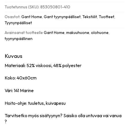
leaf
Tuotetunnus (SKU):
853050801-410
tyynynpäällinen
40x60cm,
Osastot:
Gant Home
,
Gant tyynynpäälliset
,
Tekstiilit
,
Tuotteet
,
marine
Tyynynpäälliset
määrä
Avainsanat tuotteelle
Gant Home
,
makuuhuone
,
olohuone
,
tyynynpäällinen
Kuvaus
Materiaali: 52% viskoosi, 48% polyester
Koko: 40x60cm
Väri: 141 Marine
Hoito-ohje: tuuletus, kuivapesu
Tarvitsetko myös sisätyynyn? Saisiko olla
untuvaa
vai
vanua
?