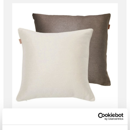
GANT HOME
GANT LEA LINEN TYYNYNPÄÄLLINEN, COFFE
E / CREAM