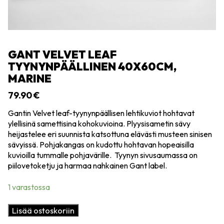
GANT VELVET LEAF
TYYNYNPÄÄLLINEN 40X60CM,
MARINE
79.90
€
Gantin Velvet leaf-tyynynpäällisen lehtikuviot hohtavat
ylellisinä samettisina kohokuvioina. Plyysisametin sävy
heijastelee eri suunnista katsottuna elävästi musteen sinisen
sävyissä. Pohjakangas on kudottu hohtavan hopeaisilla
kuvioilla tummalle pohjavärille. Tyynyn sivusaumassa on
piilovetoketju ja harmaa nahkainen Gant label.
1 varastossa
Gant
Lisää ostoskoriin
Velvet