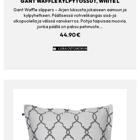
GANT WAFFLE KYLPYTOSSUT, WHITE L
Gant Waffle slippers – Arjen luksusta jokaiseen aamuun ja
kylpyhetkeen. Päällisessä vohvelikangas sisä-ja
ulkopuolella ja välissä vanukerros. Pohja taipuisaa muovia,
jonka päällä on paksu pehmuste.…
44.90
€
LISÄÄ OSTOSKORIIN