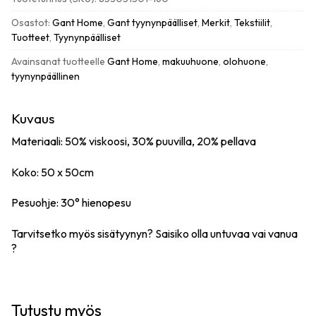
määrä
Osastot:
Gant Home
,
Gant tyynynpäälliset
,
Merkit
,
Tekstiilit
,
Tuotteet
,
Tyynynpäälliset
Avainsanat tuotteelle
Gant Home
,
makuuhuone
,
olohuone
,
tyynynpäällinen
Kuvaus
Materiaali: 50% viskoosi, 30% puuvilla, 20% pellava
Koko: 50 x 50cm
Pesuohje: 30° hienopesu
Tarvitsetko myös sisätyynyn? Saisiko olla
untuvaa
vai
vanua
?
Tutustu myös