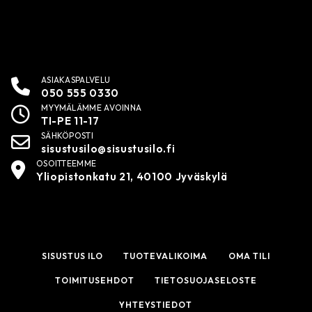
ASIAKASPALVELU
050 555 0330
MYYMÄLÄMME AVOINNA
TI-PE 11-17
SÄHKÖPOSTI
sisustusilo@sisustusilo.fi
OSOITTEEMME
Yliopistonkatu 21, 40100 Jyväskylä
SISUSTUS ILO
TUOTEVALIKOIMA
OMA TILI
TOIMITUSEHDOT
TIETOSUOJASELOSTE
YHTEYSTIEDOT