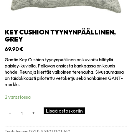
KEY CUSHION TYYNYNPÄÄLLINEN,
GREY
69.90
€
Gantin Key Cushion tyynynpäällinen on kuvioitu hillityllä
paisley-kuviolla. Pellavan ansiosta kankaassa on kaunis
hohde. Reunoja kiertää valkoinen terenauha. Sivusaumassa
on taidokkaasti piilotettu vetoketju sekä nahkainen GANT-
merkki.
2 varastossa
Key
Lisää ostoskoriin
-
+
cushion
tyynynpäällinen,
grey
Tuotetunnus (SKU):
853031301-160