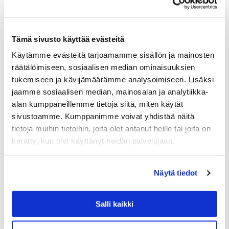
Tämä sivusto käyttää evästeitä
Käytämme evästeitä tarjoamamme sisällön ja mainosten
räätälöimiseen, sosiaalisen median ominaisuuksien
tukemiseen ja kävijämäärämme analysoimiseen. Lisäksi
jaamme sosiaalisen median, mainosalan ja analytiikka-
alan kumppaneillemme tietoja siitä, miten käytät
sivustoamme. Kumppanimme voivat yhdistää näitä
tietoja muihin tietoihin, joita olet antanut heille tai joita on
GANT HOME
kerätty, kun olet käyttänyt heidän palvelujaan.
GANT MELANGE TEN STAR TYYNYNPÄÄLLIN
EN, ANTRACITE
Gant Melange Ten Star tyynynpäälliseen on neulottu
Näytä tiedot
kymmenen tähteä. Reunoja kiertää viimeistelty tere ja
pienenä yksityiskohtana sivusaumassa Gantin logo.
89.90
€
Salli kaikki
LISÄÄ OSTOSKORIIN