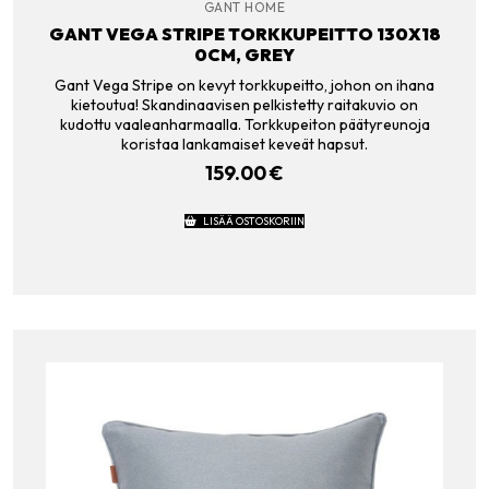
GANT HOME
GANT VEGA STRIPE TORKKUPEITTO 130X18
0CM, GREY
Gant Vega Stripe on kevyt torkkupeitto, johon on ihana
kietoutua! Skandinaavisen pelkistetty raitakuvio on
kudottu vaaleanharmaalla. Torkkupeiton päätyreunoja
koristaa lankamaiset keveät hapsut.
159.00
€
LISÄÄ OSTOSKORIIN