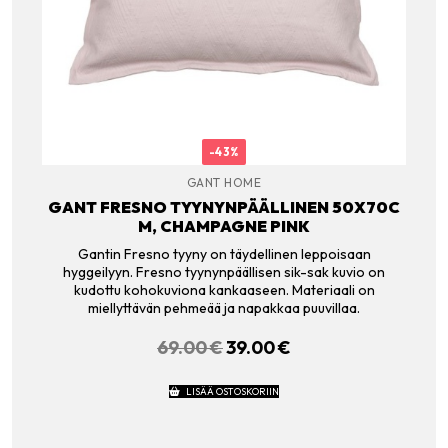
-43%
GANT HOME
GANT FRESNO TYYNYNPÄÄLLINEN 50X70C
M, CHAMPAGNE PINK
Gantin Fresno tyyny on täydellinen leppoisaan
hyggeilyyn. Fresno tyynynpäällisen sik-sak kuvio on
kudottu kohokuviona kankaaseen. Materiaali on
miellyttävän pehmeää ja napakkaa puuvillaa.
69.00
€
ALKUPERÄINEN
39.00
€
NYKYINEN
HINTA
HINTA
OLI:
ON:
LISÄÄ OSTOSKORIIN
69.00 €.
39.00 €.