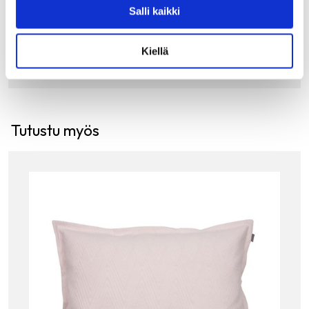
69.90
€
Salli kaikki
LISÄÄ OSTOSKORIIN
Kiellä
Tutustu myös