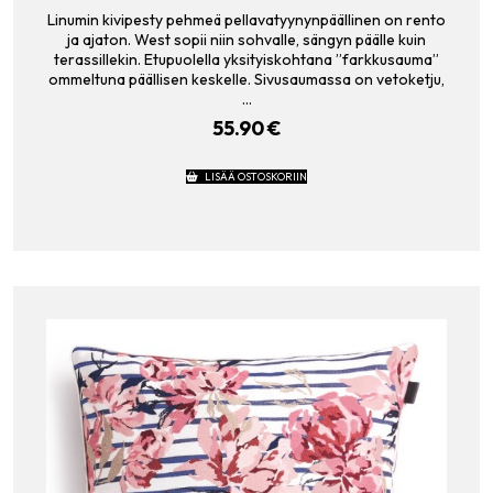
Linumin kivipesty pehmeä pellavatyynynpäällinen on rento
ja ajaton. West sopii niin sohvalle, sängyn päälle kuin
terassillekin. Etupuolella yksityiskohtana ”farkkusauma”
ommeltuna päällisen keskelle. Sivusaumassa on vetoketju,
…
55.90
€
LISÄÄ OSTOSKORIIN