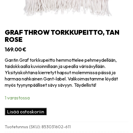
GRAF THROW TORKKUPEITTO, TAN
ROSE
169.00
€
Gantin Graf torkkupeitto hemmottelee pehmeydellään,
taidokkaalla kuvioinnillaan ja upealla värisävyllään.
Yksityiskohtana kierretyt hapsut molemmissa päissä ja
harmaa nahkainen Gant-label. Valikoimastamme löydät
myös tyynynpäälliset sävy sävyyn. Täydellistä!
1 varastossa
Graf
Lisää ostoskoriin
throw
torkkupeitto,
Tuotetunnus (SKU):
853031602-611
tan