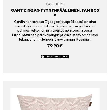
GANT HOME
GANT ZIGZAG TYYNYNPÄÄLLINEN, TAN ROS
E
Gantin hohtavassa Zigzag pellavapäällisessä on aina
trendikäs kalanruotokuvio. Kankaassa vuorottelevat
pehmeä valkoinen ja trendikäs aprikoosin roosa.
Huippulaatuinen pellavakangas ja viimeistelty ompelutyö
takaavat onnistuneen tyynyvalinnan. Reunoja…
79.90
€
LISÄÄ OSTOSKORIIN