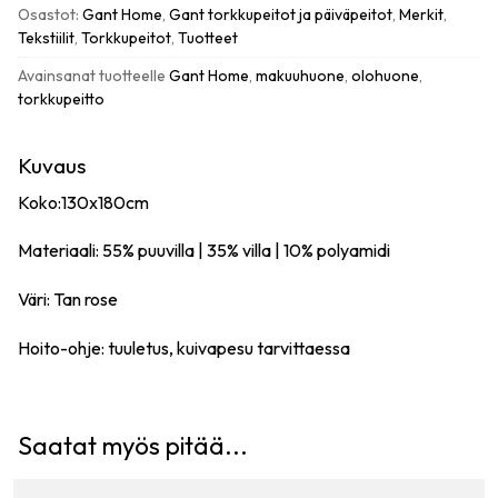
rose
Osastot:
Gant Home
,
Gant torkkupeitot ja päiväpeitot
,
Merkit
,
määrä
Tekstiilit
,
Torkkupeitot
,
Tuotteet
Avainsanat tuotteelle
Gant Home
,
makuuhuone
,
olohuone
,
torkkupeitto
Kuvaus
Koko:130x180cm
Materiaali: 55% puuvilla | 35% villa | 10% polyamidi
Väri: Tan rose
Hoito-ohje: tuuletus, kuivapesu tarvittaessa
Saatat myös pitää...