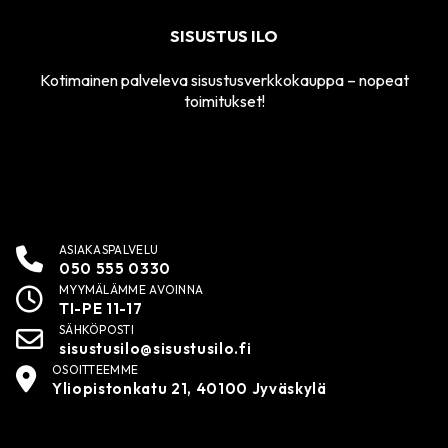
SISUSTUS ILO
Kotimainen palveleva sisustusverkkokauppa – nopeat
toimitukset!
ASIAKASPALVELU
050 555 0330
MYYMÄLÄMME AVOINNA
TI-PE 11-17
SÄHKÖPOSTI
sisustusilo@sisustusilo.fi
OSOITTEEMME
Yliopistonkatu 21, 40100 Jyväskylä