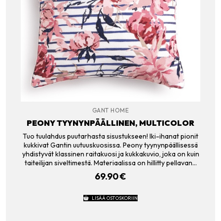
GANT HOME
PEONY TYYNYNPÄÄLLINEN, MULTICOLOR
Tuo tuulahdus puutarhasta sisustukseen! Iki-ihanat pionit
kukkivat Gantin uutuuskuosissa. Peony tyynynpäällisessä
yhdistyvät klassinen raitakuosi ja kukkakuvio, joka on kuin
taiteilijan siveltimestä. Materiaalissa on hillitty pellavan…
69.90
€
LISÄÄ OSTOSKORIIN