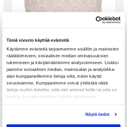
Tämä sivusto käyttää evästeitä
Käytämme evästeitä tarjoamamme sisällön ja mainosten
räätälöimiseen, sosiaalisen median ominaisuuksien
tukemiseen ja kävijämäärämme analysoimiseen. Lisäksi
jaamme sosiaalisen median, mainosalan ja analytiikka-
alan kumppaneillemme tietoja siitä, miten käytät
sivustoamme. Kumppanimme voivat yhdistää näitä
GANT HOME
tietoja muihin tietoihin, joita olet antanut heille tai joita on
GANT FRESNO TYYNYNPÄÄLLINEN, PEACHY
KEEN
kerätty, kun olet käyttänyt heidän palvelujaan.
Gantin Fresno-päällisen jujuna on kudottu sik-sak-kuvio.
Tukeva kangas tekee tyynynpäällisestä ryhdikkään.
Tyynynpäällinen on 2-puoleinen: tiheänpi kalanruoto-
Näytä tiedot
kuvio ja kuvassa näkyvä vaihteleva kuvio. Piilovetoketju ja
yksityiskohtana sivusaumassa…