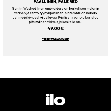
PÄÄLLINEN, PALE RED
Gantin Washed linen embroidery on herkullisen melonin
värinen ja rento tyynynpäällisen. Materiaali on ihanan
pehmeää kivipestyä pellavaa. Päällisen reunoja koristaa
pitsimäinen tikkaus ja keskelle on…
49.00
€
LISÄÄ OSTOSKORIIN