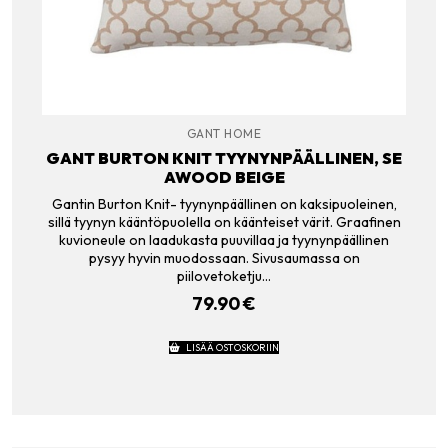
GANT HOME
GANT BURTON KNIT TYYNYNPÄÄLLINEN, SE
AWOOD BEIGE
Gantin Burton Knit- tyynynpäällinen on kaksipuoleinen,
sillä tyynyn kääntöpuolella on käänteiset värit. Graafinen
kuvioneule on laadukasta puuvillaa ja tyynynpäällinen
pysyy hyvin muodossaan. Sivusaumassa on
piilovetoketju…
79.90
€
LISÄÄ OSTOSKORIIN