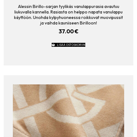
Alessin Birillo-sarjan tyylikäs vanulappurasia avautuu
liukuvalla kannella. Rasiasta on helppo napata vanulappu
käyttöön. Unohda kylpyhuoneessa roikkuvat muovipussit
ja vaihda kauniiseen Birilloon!
37.00
€
LISÄÄ OSTOSKORIIN