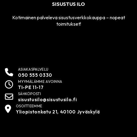
SISUSTUS ILO
Kotimainen palveleva sisustusverkkokauppa – nopeat
toimitukset!
ASIAKASPALVELU
050 555 0330
MYYMÄLÄMME AVOINNA
TI-PE 11-17
SÄHKÖPOSTI
sisustusilo@sisustusilo.fi
OSOITTEEMME
Yliopistonkatu 21, 40100 Jyväskylä