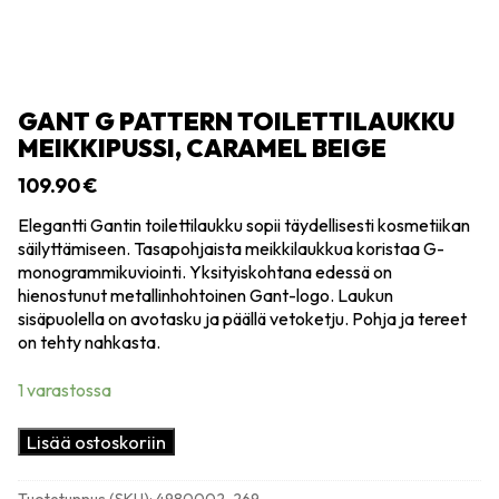
GANT G PATTERN TOILETTILAUKKU
MEIKKIPUSSI, CARAMEL BEIGE
109.90
€
Elegantti Gantin toilettilaukku sopii täydellisesti kosmetiikan
säilyttämiseen. Tasapohjaista meikkilaukkua koristaa G-
monogrammikuviointi. Yksityiskohtana edessä on
hienostunut metallinhohtoinen Gant-logo. Laukun
sisäpuolella on avotasku ja päällä vetoketju. Pohja ja tereet
on tehty nahkasta.
1 varastossa
Gant
Lisää ostoskoriin
G
pattern