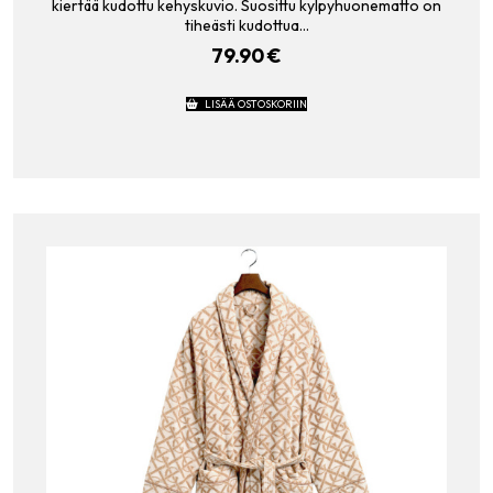
kiertää kudottu kehyskuvio. Suosittu kylpyhuonematto on
tiheästi kudottua…
79.90
€
LISÄÄ OSTOSKORIIN