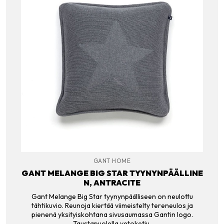
GANT HOME
GANT MELANGE BIG STAR TYYNYNPÄÄLLINE
N, ANTRACITE
Gant Melange Big Star tyynynpäälliseen on neulottu
tähtikuvio. Reunoja kiertää viimeistelty tereneulos ja
pienenä yksityiskohtana sivusaumassa Gantin logo.
Taustapuolella vetoketju.