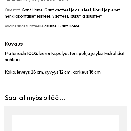
Tuotetunnus (SKU):
4980002-269
toilettilaukku
meikkipussi,
Osastot:
Gant Home
,
Gant vaatteet ja asusteet
,
Korut ja pienet
caramel
henkilökohtaiset esineet
,
Vaatteet, laukut ja asusteet
beige
Avainsanat tuotteelle
asuste
,
Gant Home
määrä
Kuvaus
Materiaali: 100% kierrätyspolyesteri, pohja ja yksityiskohdat
nahkaa
Koko: leveys 28 cm, syvyys 12 cm, korkeus 18 cm
Saatat myös pitää...