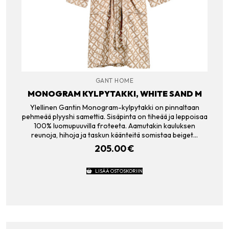
GANT HOME
MONOGRAM KYLPYTAKKI, WHITE SAND M
Ylellinen Gantin Monogram-kylpytakki on pinnaltaan
pehmeää plyyshi samettia. Sisäpinta on tiheää ja leppoisaa
100% luomupuuvilla froteeta. Aamutakin kauluksen
reunoja, hihoja ja taskun käänteitä somistaa beiget…
205.00
€
LISÄÄ OSTOSKORIIN