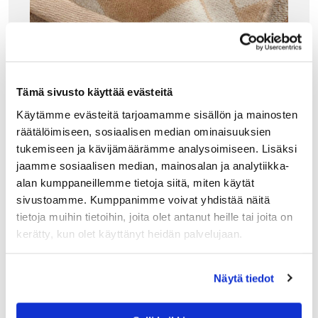
Tämä sivusto käyttää evästeitä
Käytämme evästeitä tarjoamamme sisällön ja mainosten
räätälöimiseen, sosiaalisen median ominaisuuksien
tukemiseen ja kävijämäärämme analysoimiseen. Lisäksi
GANT HOME
jaamme sosiaalisen median, mainosalan ja analytiikka-
G-PATTERN BEACH TOWEL RANTAPYYHE 10
0X180CM, DRY SAND
alan kumppaneillemme tietoja siitä, miten käytät
Gantin suuri pyyhe (100x180cm) on täydellinen
sivustoamme. Kumppanimme voivat yhdistää näitä
kylpypyyhkeeksi, uima-altaalle ja rantaelämään. Pehmeät
tietoja muihin tietoihin, joita olet antanut heille tai joita on
pyyhkeet on valmistettu sertifioidusta luomupuuvillasta.
kerätty, kun olet käyttänyt heidän palvelujaan.
Pyyhe on plyyshipintainen ja kääntöpuoli on froteeta.
Klassinen G-pattern…
86.00
€
Näytä tiedot
LISÄÄ OSTOSKORIIN